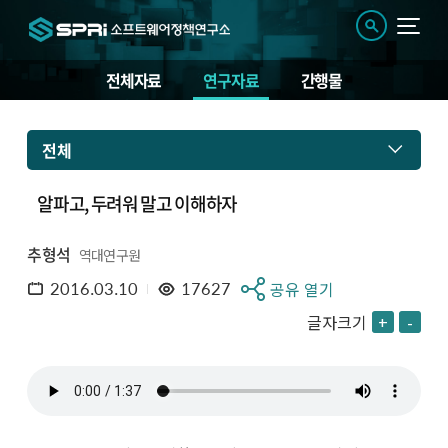
전체자료
연구자료
간행물
전체
알파고, 두려워 말고 이해하자
추형석
역대연구원
2016.03.10
17627
공유 열기
글자크기
+
-