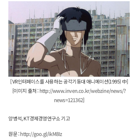
[ VR인터페이스를 사용하는 공각기동대 애니메이션(1995) 中]
[이미지 출처 :
http://www.inven.co.kr/webzine/news/?
news=121362
]
양병석, KT경제경영연구소 기고
원문 :
http://goo.gl/ikM8Iz