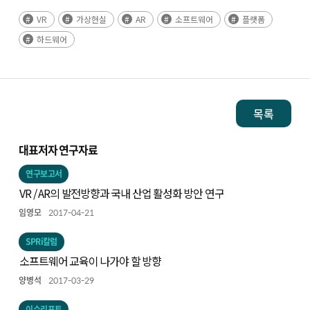
VR
가상현실
AR
소프트웨어
플랫폼
하드웨어
목록
대표저자 연구자료
연구보고서
VR / AR의 발전방향과 국내 산업 활성화 방안 연구
임영모
2017-04-21
SPRi칼럼
소프트웨어 교육이 나가야 할 방향
양병석
2017-03-29
이슈리포트