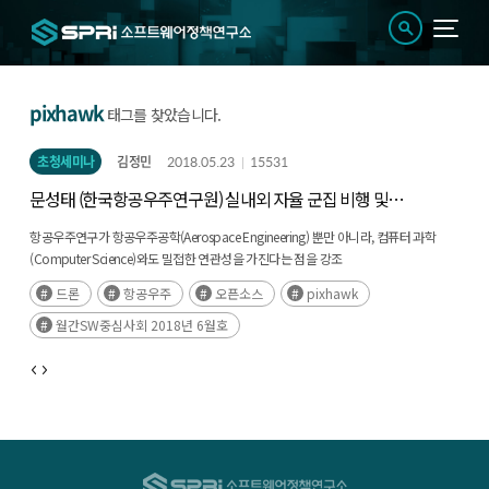
pixhawk
태그를 찾았습니다.
초청세미나
김정민
2018.05.23
15531
문성태 (한국항공우주연구원) 실내외 자율 군집 비행 및
오픈소스 기반의 비행 제어 시스템 생태계 소개
항공우주연구가 항공우주공학(Aerospace Engineering) 뿐만 아니라, 컴퓨터 과학
(Computer Science)와도 밀접한 연관성을 가진다는 점을 강조
항공우주연구는 성과를 이끌어내기까지의 과정이 매우 복잡하게 이루어지는데, 본
드론
항공우주
오픈소스
pixhawk
세미나에서는 군집 비행 기술 연구 과정에서의 애로사항 극복과 오픈소스 활용에 대해
소개로 구성
월간SW중심사회 2018년 6월호