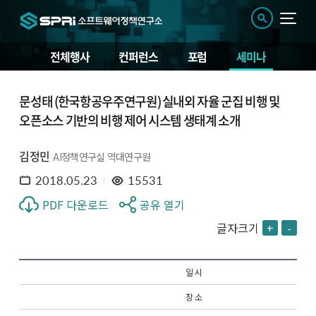
전체행사
컨퍼런스
포럼
세미나
문성태 (한국항공우주연구원) 실내외 자율 군집 비행 및
오픈소스 기반의 비행 제어 시스템 생태계 소개
김정민
AI정책연구실 역대연구원
2018.05.23
15531
PDF 다운로드
공유 열기
글자크기
+
-
일 시
장 소