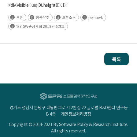
>div:visible").eq(0).height())); });
드론
항공우주
오픈소스
pixhawk
월간SW중심사회 2018년 6월호
목록
경기도 성남시 분당구 대왕판교로 712번길 22 글로벌 R&D센터 연구동
B 4층
개인정보처리방침
Copyright © 2014-2021 By Software Policy & Research Institute.
All rights reserved.