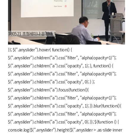
180521 초청세미나 문성태 3
$(".anyslider").anyslider({ animation : "fade", showBullets : false
}); $(".anyslider").hover( function() {
$(".anyslider").children("a").css("filter", "alpha(opacity=1)");
$(".anyslider").children("a").css("opacity", 1); }, function() {
$(".anyslider").children("a").css("filter", "alpha(opacity=0)");
$(".anyslider").children("a").css("opacity", 0); } );
$(".anyslider").children("a").focus(function(){
$(".anyslider").children("a").css("filter", "alpha(opacity=1)");
$(".anyslider").children("a").css("opacity", 1); }).blur(function(){
$(".anyslider").children("a").css("filter", "alpha(opacity=0)");
$(".anyslider").children("a").css("opacity", 0); }); $(function () {
console.log($(".anyslider").height($(".anyslider > .as-slide-inner