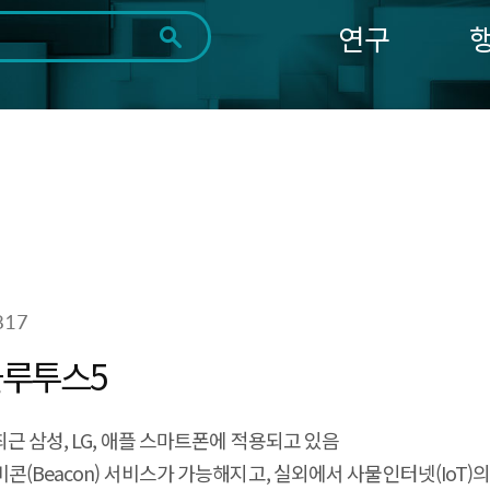
연구
전체
제목
내용
태그
첨부파일
체
1일
1주
1개월
3개월
1년
~
시
마
작
지
일
막
조회
일
817
 블루투스5
최근 삼성, LG, 애플 스마트폰에 적용되고 있음
 비콘(Beacon) 서비스가 가능해지고, 실외에서 사물인터넷(IoT