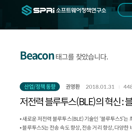
검색범위
기간
전
Beacon
태그를 찾았습니다.
산업/정책 동향
권영환
2018.01.31
44
저전력 블루투스(BLE)의 혁신 :
▪ 새로운 저전력 블루투스(BLE) 기술인 ‘블루투스5’는 
▪ 블루투스5는 전송 속도 향상, 전송 거리 향상, 다양한