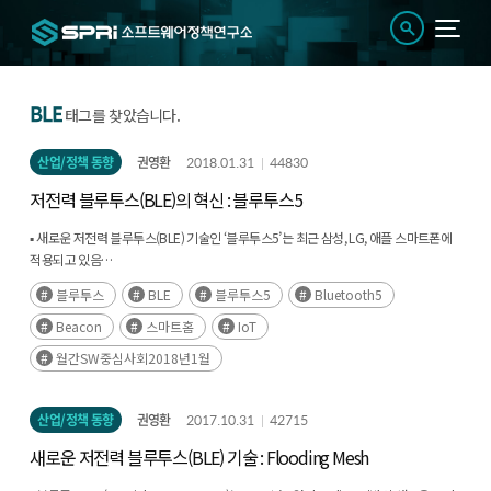
BLE
태그를 찾았습니다.
산업/정책 동향
권영환
2018.01.31
44830
저전력 블루투스(BLE)의 혁신 : 블루투스5
▪ 새로운 저전력 블루투스(BLE) 기술인 ‘블루투스5’는 최근 삼성, LG, 애플 스마트폰에
적용되고 있음
▪ 블루투스5는 전송 속도 향상, 전송 거리 향상, 다양한 비콘(Beacon) 서비스가
블루투스
BLE
블루투스5
Bluetooth5
가능해지고, 실외에서 사물인터넷(IoT)의 연결 인프라로 활용이 가능해짐
Beacon
스마트홈
IoT
월간SW중심사회2018년1월
산업/정책 동향
권영환
2017.10.31
42715
새로운 저전력 블루투스(BLE) 기술 : Flooding Mesh