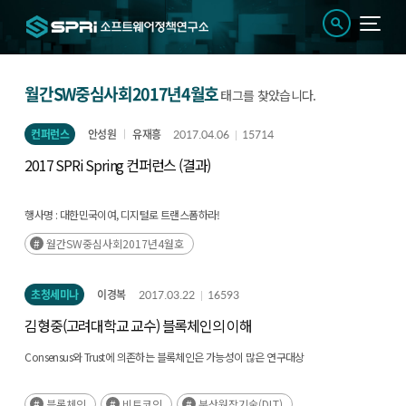
월간SW중심사회2017년4월호
태그를 찾았습니다.
컨퍼런스
안성원
유재흥
2017.04.06
15714
2017 SPRi Spring 컨퍼런스 (결과)
행사명 :
대한민국이여, 디지털로 트랜스폼하라!
주제 :
산업의 재탄생을 위한 지혜와 해법
월간SW중심사회2017년4월호
기간 :
2017년 3월28일(화) 13:30 ~ 18:00
장소 :
경기 판교 경기창조경제혁신센터 국제회의장
초청세미나
이경복
2017.03.22
16593
김형중(고려대학교 교수) 블록체인의 이해
Consensus와 Trust에 의존하는 블록체인은 가능성이 많은 연구대상
블록체인
비트코인
분산원장기술(DLT)