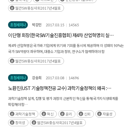
월간SW중심사회2017년4월호
초청세미나
박강민
2017.03.15
14565
이단형 회장(한국SW기술진흥협회) 제4차 산업혁명의 실체
및 기업의 IoT 성공 전략
제4차 산업혁명은 국가와 기업에게 위기와 기회를 동시에 제공하며 이 성패의 90%는
국가 SW역량이 좌우하며, 대중소 기업과 정부, 연구소가 협력하여야 함
월간SW중심사회2017년4월호
초청세미나
강송희
2017.03.08
14696
노환진(UST 기술정책전공 교수) 과학기술정책의 왜곡 :
과학기술계 합리적 질서를 위하여
과학기술정책 설계, 집행 및 평가 과정의 근본적인 혁신을 통해 국가지식생태계를
확립해야 함
* 창의성은 근원적으로 올바른 윤리에서 비롯됨: 윤리→신뢰→자율성→창의성
과학기술정책
혁신
윤리
신뢰
자율성
* 힘 중심 → 합리성 중심, 특정 사람 중심 → 시스템 중심, 정부 주도 → 민간 주도
창의성
월간SW중심사회2017년4월호