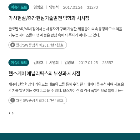
이슈리포트
임영모
양병석
2017.01.26
31270
가상현실/증강현실기술발전 방향과 시사점
글로벌 VR/AR시장에서는 사용자가 구매 가능한 제품들이 속속 등장하고 수익을
거두는 서비스들이 생겨 높은 관심 속에서 투자가 확대되고 있다.
1980년대부터 등장했던 VR/AR 기술은 2010년대에 들어서야 대중에게 확산이
월간SW중심사회2017년4월호
가능한 수준의 보급기가 등장하였고 폭발적인 융합과 빠른 시장변화가 일어나고 있어
상응하는 기술 투자와 전략 수립이 필요한 시점이다. (후략)
이슈리포트
김태호
서영희
임영모
2017.01.25
23557
헬스케어 애널리틱스의 부상과 시사점
제4차 산업혁명의 키워드는 네트워크를 통해 수집된 빅데이터를 분석하여 새로운
가치를 발견하는 것이라고 볼 수 있다. 헬스케어 산업 역시 폭발적으로 늘어나는
데이터에서 의미를 찾아내는 노력이 활발히 진행되고 있다. 특히 헬스케어
월간SW중심사회2017년4월호
빅데이터에서 체계적이고 자동적으로 통계적 규칙이나 패턴을 찾아내는 헬스케어
애널리틱스는 정밀 의학(Precision Medicine) 중심으로 이루어지는 헬스케어 산업
개편에 중요한 역할을 수행할 것이다. (후략)