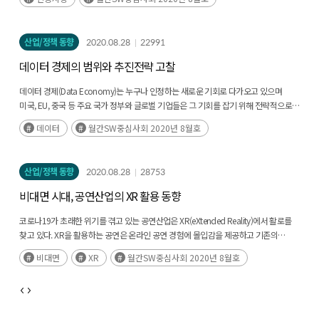
산업/정책 동향
2020.08.28
22991
데이터 경제의 범위와 추진전략 고찰
데이터 경제(Data Economy)는 누구나 인정하는 새로운 기회로 다가오고 있으며
미국, EU, 중국 등 주요 국가 정부와 글로벌 기업들은 그 기회를 잡기 위해 전략적으로
접근하고 있다. 우리나라는 기술, 인재, 법/제도, 인식과 문화, 데이터 자체와(후략)
데이터
월간SW중심사회 2020년 8월호
산업/정책 동향
2020.08.28
28753
비대면 시대, 공연산업의 XR 활용 동향
코로나19가 초래한 위기를 겪고 있는 공연산업은 XR(eXtended Reality)에서 활로를
찾고 있다. XR을 활용하는 공연은 온라인 공연 경험에 몰입감을 제공하고 기존의
오프라인 공연에서 경험하지 못했던 새로운 상호작용의 즐거움을 줄 수 있으며(후략)
비대면
XR
월간SW중심사회 2020년 8월호