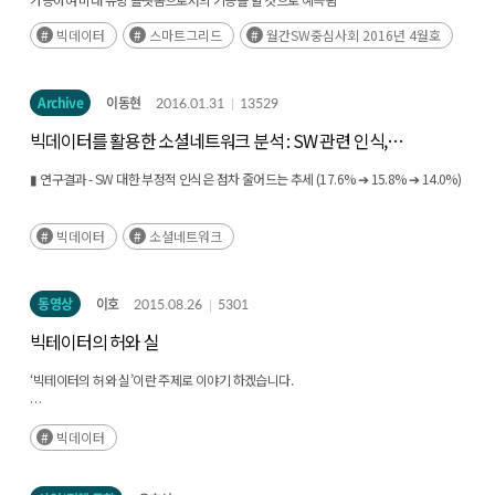
빅데이터
스마트그리드
월간SW중심사회 2016년 4월호
Archive
이동현
2016.01.31
13529
빅데이터를 활용한 소셜네트워크 분석 : SW 관련 인식,
화제성, 연관어 추이 비교 연구
▮ 연구결과 - SW 대한 부정적 인식은 점차 줄어드는 추세 (17.6% ➔ 15.8% ➔ 14.0%)
빅데이터
소셜네트워크
동영상
이호
2015.08.26
5301
빅테이터의 허와 실
‘빅테이터의 허와 실’이란 주제로 이야기 하겠습니다.
먼저, 다음과 같이 지식, 정보, 데이터의 차이 및 정의에 대해 이야기를 한 후,
빅데이터
빅데이터의 정의, 빅데이터의 허와 실, 마지막으로 빅데이터 시대에서 무엇이 과연
중요한가에 대해 언급하는 것으로 마무리를 지려고 합니다.