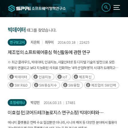
빅데이터
태그를 찾았습니다.
연구보고서
지은희
최무이
2016.03.18
22425
제조업의 소프트웨어중심 혁신활동에 관한 연구
ㅇ 최근 클라우드, 빅데이터, 인공지능, 사물인터넷 등 디지털 기술의 발전으로 모든
사물이 연결되고 보다 지능화된 사회로 진화하는 ‘4차 산업혁명’의 시대가 도래하고
있고,
빅데이터
인공지능
IoT
제조혁신
이를 실현하는 핵심 동력인 소프트웨어의 중요성이 강조되고 있음
SW R&D
SW중심지수
SW융합
제조업의 SW인력
ㅇ 본 연구는 전통산업에서의 소프트웨어 기반 혁신활동의 실태를 파악하기 위하여
소프트웨어 융합 전략, 소프트웨어 기반 혁신을 위한 투자와 개발환경 조성, 기술수준,
인력현황, 애로사항 등을 조사하고, 산업별 SW융합수준과 기업의 소프트웨어중심
초청세미나
박강민
2016.03.15
17481
혁신 수준을 파악하고자 함
이효섭 (인코어드테크놀로지스 연구소장) 빅데이터와
스마트그리드
에너지 플랫폼은 전력 수요 절감뿐만 아니라, 시니어 케어 등 다양한 분야에서 활용이
가능하여 미래 유망 플랫폼으로서의 기능을 할 것으로 예측됨