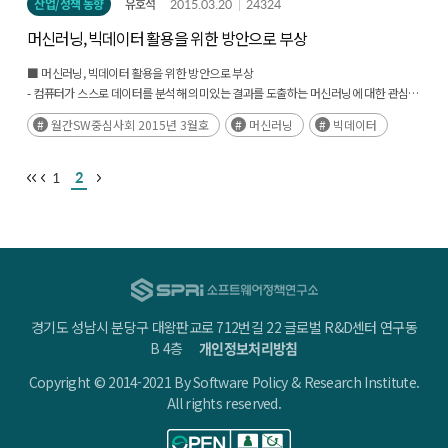
산업/정책 동향
유호석
2015.03.20
24324
지식, 정보, 데이터 이 새가지 개념의 차이를 정확히 알고 계시는 분들은 많지 않을 것
머신러닝, 빅데이터 활용을 위한 방안으로 부상
같습니다. 이 세가지 개념의 차이를 알아야 빅데이터가 무엇인지를 명확히 이해하기
위해서 도움이 된다고 생각되기에 간단히 설명 드리겠습니다. (후략)
■ 머신러닝, 빅데이터 활용을 위한 방안으로 부상
- 컴퓨터가 스스로 데이터를 분석해 의미있는 결과를 도출하는 머신러닝에 대한 관심이
증가
월간SW중심사회 2015년 3월호
머신러닝
빅데이터
- 글로벌 IT 기업들의 머신러닝 관련 사업 진출이 활발하며 국내기업들도 머신러닝을
활용하기
위한 노력을 강화
1
2
경기도 성남시 분당구 대왕판교로 712번길 22 글로벌 R&D센터 연구동
B 4층
개인정보처리방침
Copyright © 2014-2021 By Software Policy & Research Institute.
All rights reserved.