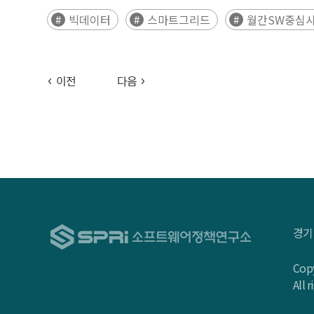
빅데이터
스마트그리드
월간SW중심사회
이전
다음
경기
Copy
All 