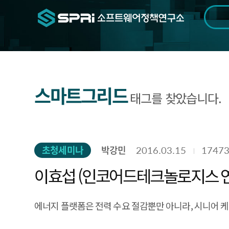
검색범위
기간
전
스마트그리드
태그를 찾았습니다.
초청세미나
박강민
2016.03.15
1747
이효섭 (인코어드테크놀로지스 
에너지 플랫폼은 전력 수요 절감뿐만 아니라, 시니어 