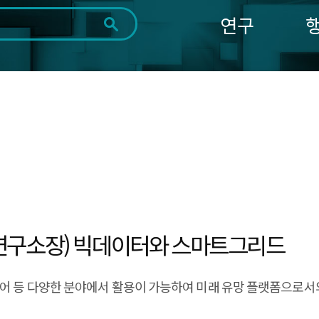
연구
전체
제목
내용
태그
첨부파일
체
1일
1주
1개월
3개월
1년
~
시
마
작
지
일
막
조회
일
3
연구소장) 빅데이터와 스마트그리드
케어 등 다양한 분야에서 활용이 가능하여 미래 유망 플랫폼으로서