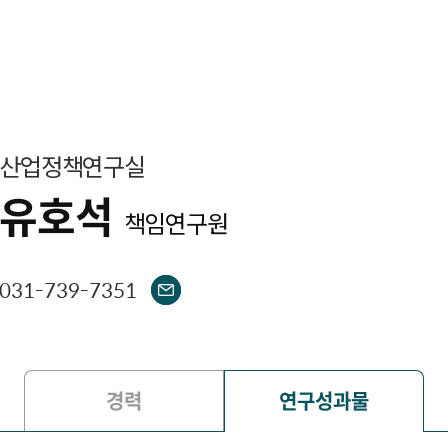
산업정책연구실
유호석
책임연구원
031-739-7351
경력
연구성과물