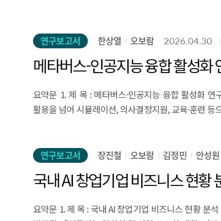
연구보고서
한상열
오보람
2026.04.30
메타버스-인공지능 융합 활성화 
요약문 1. 제 목 : 메타버스-인공지능 융합 활성화 연구 2. 연구 목적 및 필요성 메타버스는 제조·의료·교육 등 다양한 산업에서 실증 성과를 축적하며, 엔터테인먼 트 중심
활용을 넘어 시뮬레이션, 의사결정지원, 교육·훈련 등으로 활
기술로 자리잡고 있다. 최근에는 생성형 AI 기반 콘텐츠 제작 고도화, XR 기반 AI 스마트 안경 확산, 엔비디아의 옴니버스–코스모스를 
메타버스와 AI가 상호 보완적으로 결합되고 있다. 그러나 기존 연구는 메타버스 관점에서의 AI 활용에 집중되어 왔으며, AI 발전 관점 에서 메타버스의 전략적 역할에 대한
체계적 분석은 미흡하다. 이에 본 연구는 메타버 스
연구보고서
장진철
오보람
김정민
안성원
메타버스는 AI 기반 산업 혁신과 디지털 전환을 견인하
국내 AI 창업기업 비즈니스 현황 
3. 연구의 구성 및 범위 본 연구는 메타버스와 AI 융합 활성화 전략을 도출하기 위해 기술–산업–정책으로 이 어지는 단계적 구조로 총 5개 장으로 구성되었다. 제1장은 연구
배경과 목적을 제시하 고, 제2장은 메타버스와 AI의 핵심 기술 요소를 정리한다. 제3장은 A
요약문 1. 제 목 : 국내 AI 창업기업 비즈니스 현황 분
융합 시너지에 따른 가치사슬 변화를 구조화한다. 제4장은 주요 산업별 활용 동향과 주요국의 관련 정책을 검토하여 메타버스-AI 융합의 중장기 발전 방향을 제시한다.