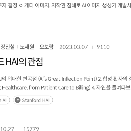
투자 결정 ㅇ 게티 이미지, 저작권 침해로 AI 이미지 생성기 개발사 
인해 중소·지역 기업이 파일럿조 차 시도하기 어려운 경우도 생겨,
 및 텍스트 생성 AI 관련 윤리 및 저작권 문제 제기 3. 고용·인력 
자인–현지화–사업화 이관을 연계 한 전주기 지원과 바우처·엑
인턴 채용 4. 기술·연구 동향 ㅇ 美 프리스턴 대학생, AI가 에세이를
제출에 ChatGPT 사용 금지 ㅇ ChatGPT, 사이버 범죄에 악용 
공공 안전·국 방·의료 등 공공영역
 해야 한다. 또한, 심투리얼 갭 해소를 위해 고충실도 시뮬레이션과 심투리
장진철
노재원
오보람
2023.03.07
9110
업은 초기 투자
메타버스 기업 간 파트너십과 대기업–중소기업 협력, 그리고 글로벌 공동 연구·
포드 HAI의 관점
I의 위대한 변곡점 (AI’s Great Inflection Point) 2. 합성 환자의 잠재
습 데이터에 대한 수집·
are, from Patient Care to Billing) 4. 자연을 들여다보는 
게 구체화함으로써 데이터 활용의 법적 예측 가능성을 제고해야 한다. 아울러 AI
 최적화되지 않을 것: AI 시대의 창의성 (Poetry Will Not Optimize: 
e AI
Stanford HAI
리아기: ‘과학적 흥분과 불안’ (The New Cambrian Era: ‘Scientifi
s) 10. 노동의 재발명 (The Reinvention of Work) 11. 교육계 ‘진행중인
the Education System)
10.27
15779