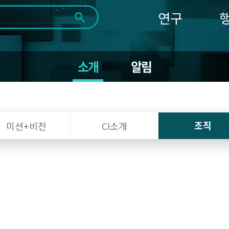
연구
전체
제목
내용
태그
첨부파일
체
1일
1주
1개월
3개월
1년
소개
알림
~
시
마
작
지
일
막
조회
일
조직
미션+비전
CI소개