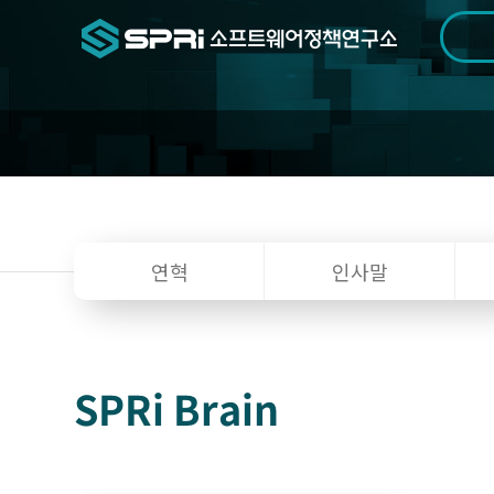
검색범위
기간
전
소
연혁
인사말
개
SPRi Brain