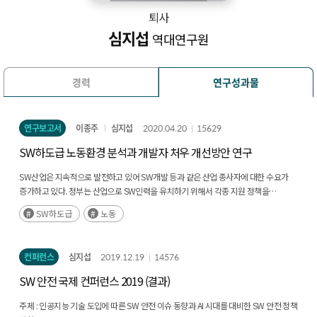
퇴사
심지섭
역대연구원
경력
연구성과물
연구보고서
이종주
심지섭
2020.04.20
15629
SW하도급 노동환경 분석과 개발자 처우 개선방안 연구
SW산업은 지속적으로 발전하고 있어 SW개발 등과 같은 산업 종사자에 대한 수요가
증가하고 있다. 정부는 산업으로 SW인력을 유치하기 위해서 각종 지원 정책을
실시하고, 민간 기업은 인센티브 제도를 도입하는 등 노력을 기울이고 있다. (후략)
SW하도급
노동
컨퍼런스
심지섭
2019.12.19
14576
SW 안전 국제 컨퍼런스 2019 (결과)
주제 :
인공지능 기술 도입에 따른 SW 안전 이슈 동향과 AI 시대를 대비한 SW 안전 정책