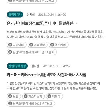
월간SW중심사회 2018년 12월호
초청세미나
심지섭
2018.10.24
16400
윤기찬(사회보장정보원), 빅데이터를 활용한
보건의료정보시스템 활용방안
보건의료정보 활용의 현실적 제약을 알아보고 의료기기 관련산업의 국내정책 동향을
짚어본다. 나아가 의료산업 핵심 기술 내용을 보고 그 가운데 빅데이터 기술을 이용한
보건의료정보 플랫폼을 구축하는 과정, 해외의 의료기술 동향을 확인하고
빅데이터
의료정보
헬스케어
보건의료정보 시스템의 구축 과제와 전망을 들어본다.
월간SW중심사회 2018년 11월호
산업/정책 동향
심지섭
2018.07.31
34962
카스퍼스키(Kaspersky)社 백도어 사건과 국내 시사점
미연방정부는 러시아기업 카스퍼스키사의 보안SW가 연방정보시스템을 침해하여
국가 안보의 위협이 될 수 있다며 연방정부기관 내 동 사의 모든 제품퇴출을 결정
백도어로 인한 보안문제는 국가 안보문제로 확대되어 가는데 국내에선 이에 대한
보안
카스퍼스키
백도어
대비가 미흡하여 법제도 측면의 보완이 필요함
월간SW중심사회 2018년 7월호