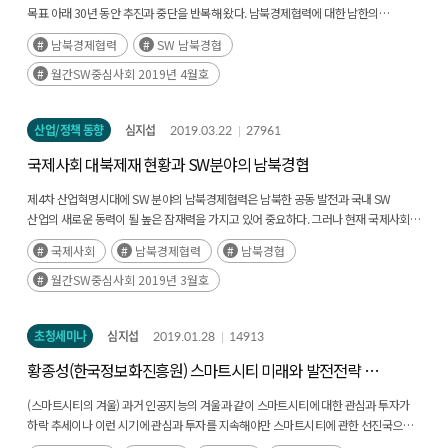
목표 아래 30년 동안 추진과 중단을 반복해 왔다. 남북경제협력에 대한 남한의
의지와는 상관없이 북한의 핵실험, 국제정세의 변화 등 다양한(후략)
남북경제협력
SW 남북경협
월간SW중심사회 2019년 4월호
산업/정책 동향
심지섭
2019.03.22
27961
국제사회 대북제재 현황과 SW분야의 남북경협
제4차 산업혁명시대에 SW 분야의 남북경제협력은 남북한 공동 발전과 국내 SW
산업의 새로운 동력이 될 높은 잠재력을 가지고 있어 중요하다. 그러나 현재 국제사회는
UN 안보리 결의를 바탕으로 다자간 공조를 통해 엄격한 대북제재의 틀을 (후략)
국제사회
남북경제협력
남북경협
월간SW중심사회 2019년 3월호
초청세미나
심지섭
2019.01.28
14913
황종성(한국정보화진흥원) 스마트시티 미래와 발전전략 :
플랫폼도시와 증강도시
(스마트시티의 겨울)
과거 인공지능의 겨울과 같이 스마트시티에 대한 관심과 투자가
하락 추세이나 이런 시기에 관심과 투자를 지속해야만 스마트시티에 관한 선진국으로
나아갈 수 있음 AI의 겨울 시기에 연구와 투자를 계속하고 버텨온 국가들이 현재 AI