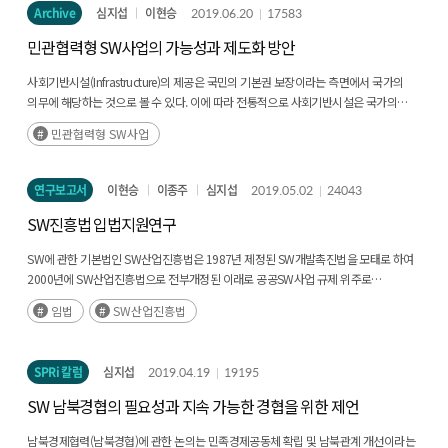
Archive
심지섭
이현승
2019.06.20
17583
민관협력형 SW사업의 가능성과 제도화 방안
사회기반시설(Infrastructure)의 제공은 국민의 기본권 보장이라는 측면에서 국가의
의무에 해당하는 것으로 볼 수 있다. 이에 따라 전통적으로 사회기반시설은 국가의
예산으로 구축해왔는데,(후략)
민관협력형 SW사업
연구보고서
이현승
이종주
심지섭
2019.05.02
24043
SW진흥법 입법지원연구
SW에 관한 기본법인 SW산업진흥법은 1987년 제정된 SW개발촉진법을 모태로 하여
2000년에 SW산업진흥법으로 전부개정된 이래로 공공SW사업 규제 위주로
일부개정이 10여 차례 이뤄진 바 있다. 2014년의 SW중심사회 실현전략을 뒷받침하고
임법
SW산업진흥법
2016년 초 세계경제포럼에서 논의된 제4차 산업혁명에 이은 지능정보사회과 같은
변화에 부응하고자 과학기술정보통신부는 2017년 8월부터 TF를 가동하여
SW산업진흥법 전부개정안(후략)
SPRi 칼럼
심지섭
2019.04.19
19195
SW 남북경협의 필요성과 지속 가능한 경협을 위한 제언
남북경제협력(남북경협)에 관한 논의는 민족경제공동체 확립 및 남북관계 개선이라는