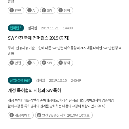
방향
일시 :
2019년 12월 5일(목)
안전
AI
SW
정책
장소 :
COEX(삼성동) 그랜드볼룸 102호
컨퍼런스
심지섭
2019.11.21
14400
SW 안전 국제 컨퍼런스 2019 (공지)
주제 :
인공지능 기술 도입에 따른 SW 안전 이슈 동향과 AI 시대를 대비한 SW 안전 정책
방향
일시 :
2019년 12월 5일(목)
안전
AI
SW
정책
장소 :
COEX(삼성동) 그랜드볼룸 102호
산업/정책 동향
심지섭
2019.10.15
24549
개정 특허법의 시행과 SW 특허
개정 특허법에는 징벌적 손해배상제도, 합리적 실시료 배상, 특허권자의 입증책임
완화규정 등 특허권자의 권리를 강화하는 내용의 규정이 포함되었다.(후략)
개정특허법
월간SW중심사회 2019년 10월호