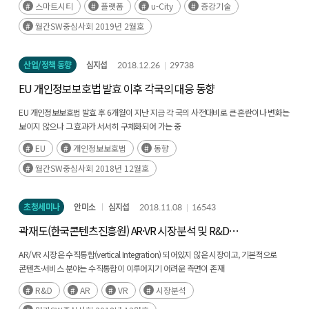
스마트시티
플랫폼
u-City
증강기술
선진국이 되었고, 현재 AI가 모든 신산업의 패러다임을 바꾸고 있음(후략)
월간SW중심사회 2019년 2월호
산업/정책 동향
심지섭
2018.12.26
29738
EU 개인정보보호법 발효 이후 각국의 대응 동향
EU 개인정보보호법 발효 후 6개월이 지난 지금 각 국의 사전대비로 큰 혼란이나 변화는
보이지 않으나 그 효과가 서서히 구체화되어 가는 중
국내 기업의 원활한 EU 진출과 EU 거주민 개인정보의 역외 이전을 위해선 EU가
EU
개인정보보호법
동향
실시하는 개인정보보호체계에 대한 적정성 평가를 통과해야 하지만(후략)
월간SW중심사회 2018년 12월호
초청세미나
안미소
심지섭
2018.11.08
16543
곽재도(한국콘텐츠진흥원) AR·VR 시장분석 및 R&D
지원방향
AR/VR 시장은 수직통합(vertical Integration) 되어있지 않은 시장이고, 기본적으로
콘텐츠·서비스 분야는 수직통합이 이루어지기 어려운 측면이 존재
AR/VR 시장은 계속적으로 성장하고 있고, 현재 추이를 보면 2020년 전 세계
R&D
AR
VR
시장분석
시장규모는 700억 달러로 예상. 주 적용 분야는 게임, 교육, 헬스케어 등(후략)