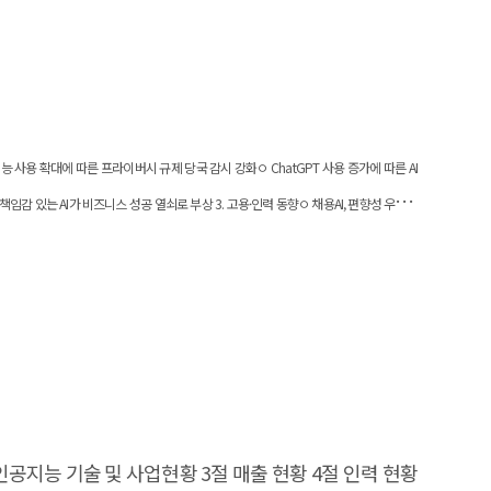
공지능 사용 확대에 따른 프라이버시 규제 당국 감시 강화ㅇ ChatGPT 사용 증가에 따른 AI
책임감 있는 AI가 비즈니스 성공 열쇠로 부상 3. 고용·인력 동향ㅇ 채용AI, 편향성 우려로
IT 연구진, 폐암 위험을 감지할 수 있는 AI 모델 개발ㅇ 스탠포드大, 정치로비스트를
절 인공지능 기술 및 사업현황 3절 매출 현황 4절 인력 현황