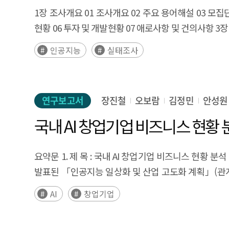
1장 조사개요 01 조사개요 02 주요 용어해설 03 모집단
현황 06 투자 및 개발현황 07 애로사항 및 건의사항 3장
인공지능
실태조사
연구보고서
장진철
오보람
김정민
안성원
국내 AI 창업기업 비즈니스 현황 
요약문 1. 제 목 : 국내 AI 창업기업 비즈니스 현황 분
발표된 「인공지능 일상화 및 산업 고도화 계획」(관계부
성장을 위한 데이터 및 해외 진출 등의 내용을 담고 있다
AI
창업기업
국가정책을 바탕으로 지금, 이 순간에도 국내 다수
애로사항으로 인해 사업을 영위하기에 어려운 상황에 직면해