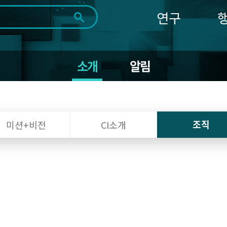
연구
전체
제목
내용
태그
첨부파일
체
1일
1주
1개월
3개월
1년
소개
알림
~
시
마
작
지
일
막
조회
일
조직
미션+비전
CI소개