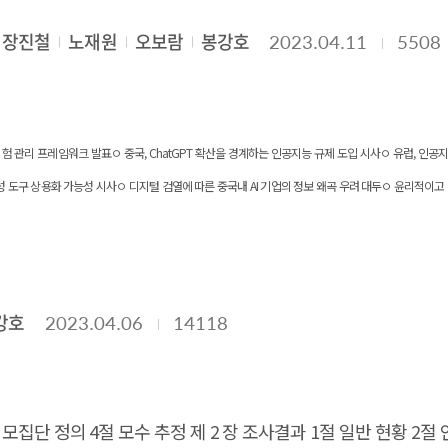
장진철
노재원
오보람
봉강호
2023.04.11
5508
공지능 위험 관리 프레임워크 발표ㅇ 중국, ChatGPT 확산을 경계하는 인공지능 규제 도입 시사ㅇ 유럽, 인
 생성 도구 상용화 가능성 시사ㅇ 디지털 검열에 따른 중국내 AI 기업의 정보 왜곡 우려 대두ㅇ 윤리적이고 
활용 편중 지적ㅇ 저널리즘에서 윤리적, 고용 문제를 야기하는 인공지능 사용 4. 기술·연구 동향ㅇ M
 생존 여부 예측ㅇ 美·中 연구진, 메타 LLAMA 기반 의료 챗봇 ChatDoctor 연구 결과 소개
강호
2023.04.06
14118
 모집단 정의 4절 모수 추정 제 2 장 조사결과 1절 일반 현황 2