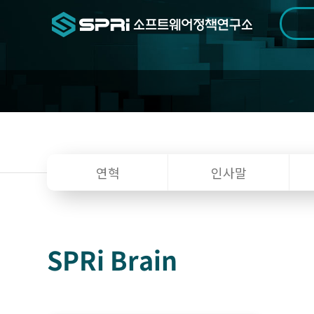
검색범위
기간
전
소
연혁
인사말
개
SPRi Brain