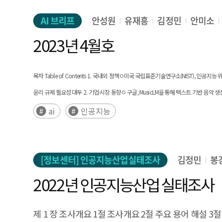
AI 브리프
안성원
유재흥
김정민
안미소
2023년 4월호
목차 Table of Contents 1. 국내외 정책ㅇ미국 국립표준기술연구소(NIST), 인
윤리 규제 필요성 대두 2. 기업·시장 동향ㅇ 구글, MusicLM을 통해 텍스트 기반 음악
여전히 활용엔 제한적으로 평가ㅇ 워싱턴포스트紙, AI알고리즘 해고 대상 선정 도구로 
ai
인공지능
대신하는 ChatGPT 잠재력 연구ㅇ 브리티시컬럼비아大,AI로 의사 소견서를 분석하여 암 환자
[정보센터] 인공지능산업실태조사
김정민
봉
2022년 인공지능산업 실태조사
제 1 장 조사개요 1절 조사개요 2절 주요 용어 해설 3절