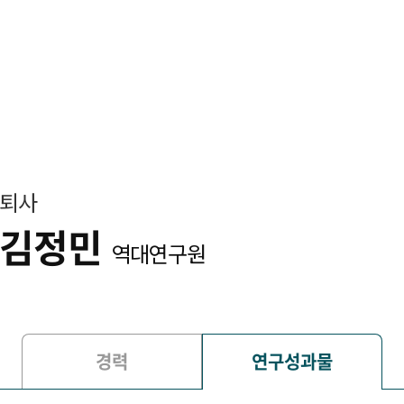
퇴사
김정민
역대연구원
경력
연구성과물