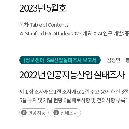
이바지할 수 있다. 이를 통해, 시의성 높은 산업·지역별 
2023년 5월호
창업기업에 대한 최신 VC 투자 현황과 비즈니스 분석
서비스 활용 확대를 위한 미래 연구에도 활용될 수 있을
목차 Table of Contents
ㅇ Stanford HAI AI Index 2023 개요 ㅇ A
증가 ㅇ AI 경제: AI 고용 수요는 여전히 증가세이나 투
정점을 지났고 AI 입법 활동은 증가 ㅇ AI분야의 다양성
[정보센터] SW산업실태조사 보고서
김정민
2022년 인공지능산업 실태조사
제 1 장 조사개요 1절 조사개요 2절 주요 용어 해설 3절
5절 투자 및 개발 현황 6절 애로사항 및 건의사항 부록
인공지능
실태조사