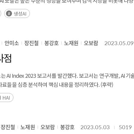
 AI 모델은 높은 수준의 성능을 보여주며 검색 시장을 비롯해 다
에 의해 지속성장의 어려움이 예측되었다. 이를 위해서는 기술과 
층 인터뷰 결과, 최근 AI 스타트업의 대표적인 어려움으로는 높은 A
생성AI
발생하고 있다. 또한, 스타트업은 해외 시장 진출 경험 부족에 따른 
이에, 대기업의 자본과 창업기업의 능동적인 구조를 활용한 협
고 할 수 있다. 초격차 기술을 가진 기업을 대상으로 빠른 
안미소
장진철
봉강호
노재원
오보람
2023.05.09
기술을 가진 기업에 경제적 지원을 할 AI 전용 펀드 결성을 통해
시사점
, 선제적 차원의 정부 공공 데이터를 기반으로 한 AI 기술 도입
 투자를 촉진하기 위해서는 높은 투자금을 받는 우수 스타트업을 
자 시 좀비 스타트업을 양성하지 않도록 스타트업의 좋은 제품을 
I Index 2023 보고서를 발간했다. 보고서는 연구개발, AI 기술 
필요 해외 진출 기업과 투자자 간의 지속적인 네트워킹과 경험 교
자료들을 심층 분석하여 핵심 내용을 정리하였다. (후략)
, 국내 AI 기업 해외 영업 레퍼런스 확보 가능성 검증 기업가 정
d HAI
성하는 방법, 인큐베이터와 투자유치, 인력 확보 방안 등 실무
AI 기업에게 필수적 사례가 된 안전하고 신뢰할 수 있는 AI 기술
 소프트웨어 개발을 위한 연구개발 지원 지역, 언어의 한계 극복을
장진철
노재원
오보람
봉강호
2023.05.03
5019
 본 과제에서 제시하는 빠르게 생성 및 진화하는 국내 AI 창업기업