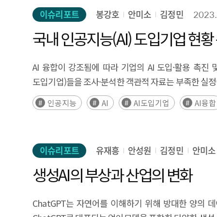
문화 문제를 비롯한 판로 개척의 난항으로 인한 글로벌
이슈리포트
봉강호
안미소
김정민
2023.
있다. 이에, 본 연구에서는 국내외 선행연구를 통해 A
심층 인터뷰하여 기업이 직면한 현황, 제품 및 서비스
국내 인공지능(AI) 도입기업 현황
기초자료를 파악하고자 한다. 이를 통해, 국내 AI 
육성을 위한 정책의 기초자료 마련을 목표로 한다. 빠
AI 융합이 강조됨에 따라 기업의 AI 도입·활용 촉진 
신속하게 현황을 파악하고 국내·외 현황 비교를 위한 대
도입기업)들을 조사·분석한 객관적 자료는 부족한 실정
구성되어 있다. 첫 번째는 AI 창업기업 정의, 조사 및 
인공지능
AI
AI도입기업
AI융합
먼저 AI 창업기업 정의, 조사 및 분석에서는 AI 창업기
기준에 맞게 창업기업 명부를 정리하고, 조사항목을 도출
현황, 해외 진출 현황, 특허 등 지식재산권 보유현황 등
창업기업에서 주요한 모범사례들이나 특징적인 기업을 
이슈리포트
유재흥
안성원
김정민
안미소
창업기업을 대상에 대해 인터뷰하였다. 4. 연구 내용 
생성AI의 부상과 산업의 변화
기업으로, AI 기술을 통해 제품, 서비스, 플랫폼의 생산
국내 VC 투자 데이터베이스인 더브이씨 DB에서 377개의
ChatGPT는 자연어를 이해하기 위해 방대한 양의 
도출하였다. 주요 분석 결과는 다음과 같다. [국내 AI 분