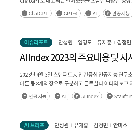
ChatGPT로 대표되는 언어모델을 포함한 다양한 생성
AI 창업기업의 경쟁 우위와 이익창출력 측면의 취약성
변화를 일으키고 있다. (후략)
구축, 전문인력 지원의 필요성이 있었다. 기업과 기관 심
ChatGPT
GPT-4
AI
인공지능
효과에 대한 투자자의 의문 등으로 초기 투자의 기피 요인이 
등에 대한 정보 부족의 어려움을 호소하고 있다. 
오픈이노베이션 프로그램 활용이 적극적으로 필요하다
이슈리포트
안성원
임영모
유재흥
김정민
기술특례 상장 제도의 빠른 정착과 함께, AI 초격차 
AI Index 2023의 주요내용 및 
관점에서 AI 전문인력 양성 방안 모색이 필요하다. 또한
주요 정책적 시사점은 다음과 같다. 스타트업 대상의
내실을 키우도록 지원하는 것이 중요 정부 중심의 투
2023년 4월 3일 스탠퍼드大 인간중심 인공지능 연구소는 A
데이터 개방을 촉진하는 등 다른 방법의 정부 투자가 
여론 등 8개의 장으로 구분하고 글로벌 데이터와 보고 
등 신흥국 ODA 사업과 연계한 글로벌 AI 활용 촉진
인공지능
AI
AI Index
Stanfor
CEO의 성공과 실패 경험을 공유하고 사업계획서를 작
대한 정책 필요 (M&A와 기업공개를 활성화) 글로벌 
전문가 인력 채용을 활성화하고 오픈소스 기반 산업 응용
AI 브리프
안성원
유재흥
김정민
안미소
및 국내 기업의 글로벌 AI 인재 유치 지원 등의 필요성