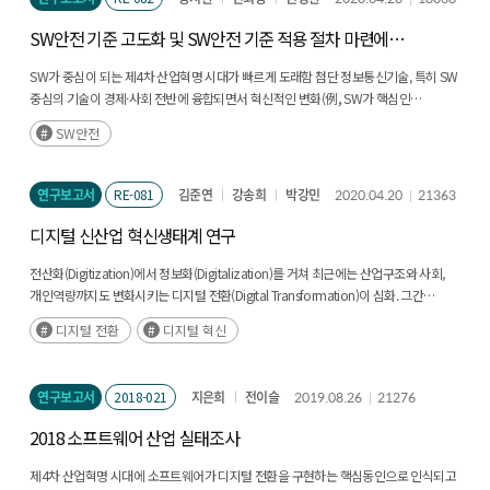
SW안전 기준 고도화 및 SW안전 기준 적용 절차 마련에
관한 연구
SW가 중심이 되는 제4차 산업혁명 시대가 빠르게 도래함 첨단 정보통신기술, 특히 SW
중심의 기술이 경제·사회 전반에 융합되면서 혁신적인 변화(例, SW가 핵심인
자율주행차, 스마트 빌딩, 무인항공기 등의 등장)가 일어나고 있음 이러한 혁신적인
SW안전
변화를 제4차 산업혁명의 시대로 규정하고 있음(후략)
연구보고서
RE-081
김준연
강송희
박강민
2020.04.20
21363
디지털 신산업 혁신생태계 연구
전산화(Digitization)에서 정보화(Digitalization)를 거쳐 최근에는 산업구조와 사회,
개인역량까지도 변화시키는 디지털 전환(Digital Transformation)이 심화. 그간
전산화, 정보화는 산업의 구조를 변화시켰지만, 디지털 전환으로 사회 전반이 변화를
디지털 전환
디지털 혁신
겪으면서(후략)
연구보고서
2018-021
지은희
전이슬
2019.08.26
21276
2018 소프트웨어 산업 실태조사
제4차 산업혁명 시대에 소프트웨어가 디지털 전환을 구현하는 핵심동인으로 인식되고