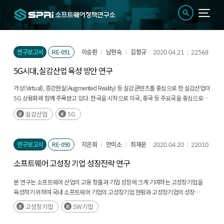
연구보고서
RE-091
이승환
남현숙
김항규
2020.04.21
22568
5G시대, 실감산업 육성 방안 연구
가상(Virtual), 증강현실(Augmented Reality) 등 실감콘텐츠를 중심으로 한 실감산업이
5G 상용화와 함께 주목받고 있다. 한국을 시작으로 미국, 중국 등 주요국을 중심으로
5G 상용화가 진행됨에 따라 실감산업이 급성장 할 전망이다. 주요국들은 실감산업의
실감산업
5G
성장 잠재력에 주목하고, 국가 차원의 전략을 수립하여(후략)
연구보고서
RE-090
지은희
안미소
최재운
2020.04.20
22010
소프트웨어 고성장 기업 성장전략 연구
본 연구는 소프트웨어 산업의 고용 창출과 기업 성장에 크게 기여하는 고성장기업을
육성하기 위하여 국내 소프트웨어 기업의 고성장기업 현황과 고성장기업의 성장
추이를 분석하고, 고성장 소프트웨어 기업의 성공 요인, 성장전략, 애로사항을 분석하여
고성장기업
SW기업
소프트웨어 산업에서 고성장기업 육성을 위한 정책적 시사점을 도출하는 것을
목적으로 한다.