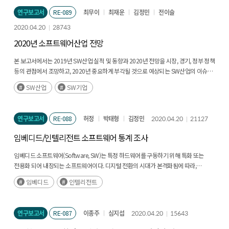
연구보고서
RE-089
최무이
최재운
김정민
전이슬
2020.04.20
28743
2020년 소프트웨어산업 전망
본 보고서에서는 2019년 SW산업 실적 및 동향과 2020년 전망을 시장, 경기, 정부 정책
등의 관점에서 조망하고, 2020년 중요하게 부각될 것으로 예상되는 SW산업의 이슈를
발굴하여 제시하고 있다. 1장에서는 2020년 소프트웨어산업 전망 보고서 구성 및
SW산업
SW기업
작성방법, 2장에서는 2019년 SW산업 결산(후략)
연구보고서
RE-088
허정
박태형
김정민
2020.04.20
21127
임베디드/인텔리전트 소프트웨어 통계 조사
임베디드 소프트웨어(Software, SW)는 특정 하드웨어를 구동하기 위해 특화 또는
전용화 되어 내장되는 소프트웨어이다. 디지털 전환의 시대가 본격화됨에 따라,
소프트웨어는 제품의 지능화와 연결성을 구현하는 IT 융합분야의 핵심기술로 중요성이
임베디드
인텔리전트
부각되고 있다. 이러한 추세에 힘입어 소프트웨어의의 범위는 확대되고 있고(후략)
연구보고서
RE-087
이종주
심지섭
2020.04.20
15643