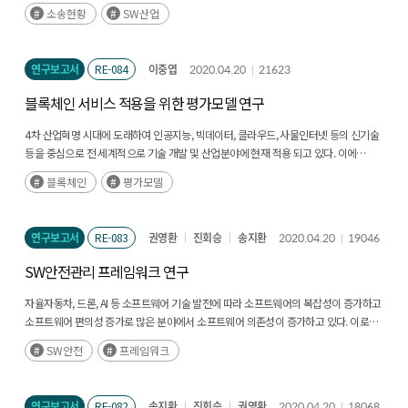
정부지원요청 등에 관해서는 많은 정보가 축적되어 있다. 그러나, 다른 분야에서는
소송현황
SW산업
기업의 소송에 대해 연구된 선행사례가 있었으나(후략)
연구보고서
RE-084
이중엽
2020.04.20
21623
블록체인 서비스 적용을 위한 평가모델 연구
4차 산업혁명 시대에 도래하여 인공지능, 빅데이터, 클라우드, 사물인터넷 등의 신기술
등을 중심으로 전 세계적으로 기술 개발 및 산업분야에 현재 적용 되고 있다. 이에
더불어 4차 산업혁명의 주요 인프라로 블록체인이 급부상 하고 있다.(후략)
블록체인
평가모델
연구보고서
RE-083
권영환
진회승
송지환
2020.04.20
19046
SW안전관리 프레임워크 연구
자율자동차, 드론, AI 등 소프트웨어 기술 발전에 따라 소프트웨어의 복잡성이 증가하고
소프트웨어 편의성 증가로 많은 분야에서 소프트웨어 의존성이 증가하고 있다. 이로
인해 소프트웨어의 제어를 받는 시스템이 증가하게 되어서 소프트웨어 결함으로 인한
SW안전
프레임워크
사고의 발생 확률이 증가하고 있다. 결국은 과거와 달리 소프트웨어 문제로 인해
발생하는 사고의 피해의 영향력도 같이 커지고 있기 때문에 소프트웨어 안전관리가
국민의 안전 확보에 (후략)
연구보고서
RE-082
송지환
진회승
권영환
2020.04.20
18068