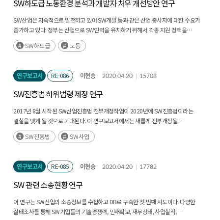
SW하도급 노동환경 분석과 개발자 처우 개선방안 연구
SW산업은 지속적으로 발전하고 있어 SW개발 등과 같은 산업 종사자에 대한 수요가
증가하고 있다. 정부는 산업으로 SW인력을 유치하기 위해서 각종 지원 정책을
실시하고, 민간 기업은 인센티브 제도를 도입하는 등 노력을 기울이고 있다. (후략)
SW하도급
노동
연구보고서
RE-086
이현승
2020.04.20
15708
SW진흥법 하위법령 제정 연구
2017년 8월 시작된 SW산업진흥법 전부개정작업이 2020년에 SW진흥법이라는
결실을 맺게 될 것으로 기대된다. 이 연구보고서에서는 새롭게 전부개정될
SW진흥법의 원활한 시행을 위해 하위법령 중 신규로 제정되어야 하는 대통령령과
SW진흥법
SW사업
고시 위주로 그 제정방향을 살펴보았다. (후략)
연구보고서
RE-085
이현승
2020.04.20
17782
SW 관련 소송현황 연구
이 연구는 SW산업의 소송정보를 수집하고 DB로 구축한 첫 번째 시도이다. 다양한
실태조사를 통해 SW기업들의 기술경쟁력, 인재확보, 재무상태, 사업실적,