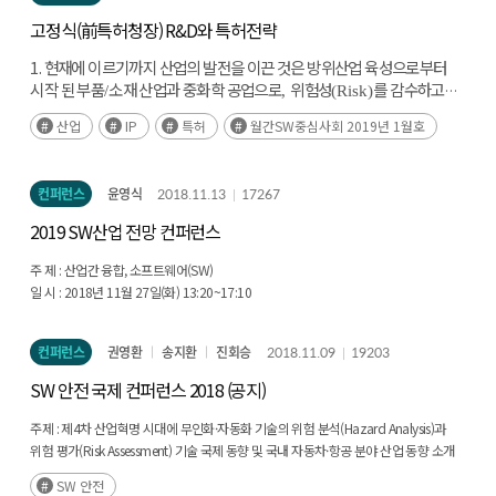
고정식(前특허청장) R&D와 특허전략
1. 현재에 이르기까지 산업의 발전을 이끈 것은 방위산업 육성으로부터
시작 된 부품
소재 산업과 중화학 공업으로
위험성
를 감수하고
/
,
(Risk)
단행한 정부 정책의 성공사례로 볼 수 있음
향후 국가 발전을 위해서는 특허의 전략적 개발 및 활용이 필수적일
2.
산업
IP
특허
월간SW중심사회 2019년 1월호
것으로 전망되며
특히
차산업에 해당하는 산업들의
,
4
→
→
로 이어지는 특허의 수직적 체인에 주목하여 관련
BM
IoT
SW
선점에 주력해야 할 것임
컨퍼런스
윤영식
2018.11.13
17267
2019 SW산업 전망 컨퍼런스
주 제 :
산업간 융합, 소프트웨어(SW)
일 시 :
2018년 11월 27일(화) 13:20~17:10
장 소 :
COEX(삼성동) 그랜드볼룸 103호
컨퍼런스
권영환
송지환
진회승
2018.11.09
19203
SW 안전 국제 컨퍼런스 2018 (공지)
주제 :
제4차 산업혁명 시대에 무인화·자동화 기술의 위험 분석(Hazard Analysis)과
위험 평가(Risk Assessment) 기술 국제 동향 및 국내 자동차·항공 분야 산업 동향 소개
및 논의
SW 안전
일시 :
2018년 11월 29일(목) 09:00~16:40