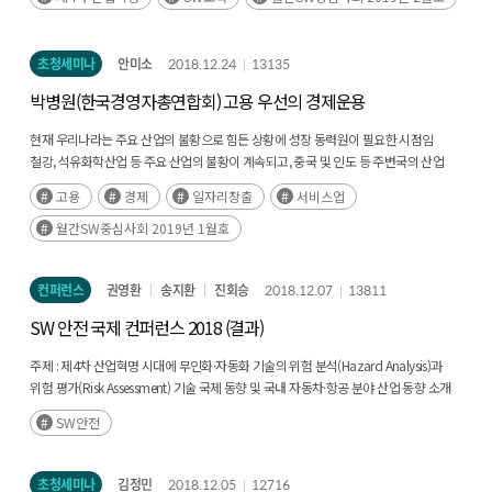
초청세미나
안미소
2018.12.24
13135
박병원(한국경영자총연합회) 고용 우선의 경제운용
현재 우리나라는 주요 산업의 불황으로 힘든 상황에 성장 동력원이 필요한 시점임
철강, 석유화학산업 등 주요 산업의 불황이 계속되고, 중국 및 인도 등 주변국의 산업
경쟁력 강화에 따른 위기 등 우리나라의 성장동력원이 절실해짐(후략)
고용
경제
일자리창출
서비스업
월간SW중심사회 2019년 1월호
컨퍼런스
권영환
송지환
진회승
2018.12.07
13811
SW 안전 국제 컨퍼런스 2018 (결과)
주제 :
제4차 산업혁명 시대에 무인화·자동화 기술의 위험 분석(Hazard Analysis)과
위험 평가(Risk Assessment) 기술 국제 동향 및 국내 자동차·항공 분야 산업 동향 소개
및 논의
SW안전
일시 :
2018년 11월 29일(목) 09:00~16:40
주제 :
코엑스 그랜드볼룸 104호, 105호
초청세미나
김정민
2018.12.05
12716