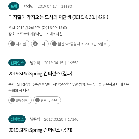
포럼
박강민
2019.04.17
16690
디지털이 가져오는 도시의 재탄생 (2019. 4. 30. | 42회)
일시 :
2019년 4월 30일(화) 16:00~18:00
장소 :
소프트웨어정책연구소 대회의실
주제 :
디지털이 가져오는 도시의 재탄생
디지털
도시
월간SW중심사회 2019년 5월호
컨퍼런스
남주혁
2019.04.15
16553
2019 SPRi Spring 컨퍼런스 (결과)
주제 :
SPRi 창립 5주년을 맞아, 지난 5년간의 SW 정책연구 성과를 공유하고 미래이슈
논의의 장 마련
일시 및 장소 :
2019. 4. 12.(금) 13:00~18:00, 한국과학기술회관 대회의실
SW정책
창립 5주년
주최 :
과학기술정보통신부 / 주관 : 소프트웨어정책연구소
컨퍼런스
남주혁
2019.03.20
17140
2019 SPRi Spring 컨퍼런스 (공지)