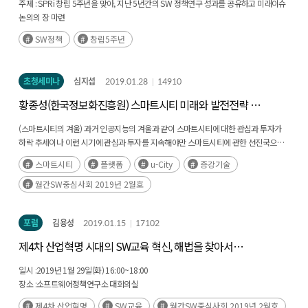
주제 :
SPRi 창립 5주년을 맞아, 지난 5년간의 SW 정책연구 성과를 공유하고 미래이슈
논의의 장 마련
일시 및 장소 :
2019. 4. 12.(금) 13:00~18:00, 한국과학기술회관 대회의실
SW정책
창립5주년
주최 :
과학기술정보통신부 / 주관 : 소프트웨어정책연구소
초청세미나
심지섭
2019.01.28
14910
황종성(한국정보화진흥원) 스마트시티 미래와 발전전략 :
플랫폼도시와 증강도시
(스마트시티의 겨울)
과거 인공지능의 겨울과 같이 스마트시티에 대한 관심과 투자가
하락 추세이나 이런 시기에 관심과 투자를 지속해야만 스마트시티에 관한 선진국으로
나아갈 수 있음 AI의 겨울 시기에 연구와 투자를 계속하고 버텨온 국가들이 현재 AI
스마트시티
플랫폼
u-City
증강기술
선진국이 되었고, 현재 AI가 모든 신산업의 패러다임을 바꾸고 있음(후략)
월간SW중심사회 2019년 2월호
포럼
김용성
2019.01.15
17102
제4차 산업혁명 시대의 SW교육 혁신, 해법을 찾아서
(2019.1.29. | 41회)
일시 :
2019년 1월 29일(화) 16:00~18:00
장소 :
소프트웨어정책연구소 대회의실
제4차 산업혁명
SW교육
월간SW중심사회 2019년 2월호