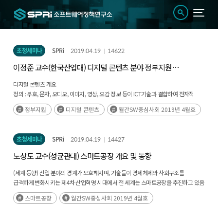
초청세미나
SPRi
2019.04.19
14622
이정준 교수(한국산업대) 디지털 콘텐츠 분야 정부지원
개선 방향
디지털 콘텐츠 개요
정의 : 부호, 문자, 오디오, 이미지, 영상, 오감 정보 등이 ICT기술과 결합하여 전자적
형태로 표현된 자료, 정보, 지식, 데이터베이스와 관련하여 서비스 혹은 제품의 형태로
정부지원
디지털 콘텐츠
월간SW중심사회 2019년 4월호
기획, 제작/생산, 활용하는 데 필요한 SW, HW 및 제작 결과물
초청세미나
SPRi
2019.04.19
14427
노상도 교수(성균관대) 스마트공장 개요 및 동향
(세계 동향) 산업 분야의 경계가 모호해지며, 기술들이 경제체제와 사회구조를
급격하게 변화시키는 제4차 산업혁명 시대에서 전 세계는 스마트공장을 추진하고 있음
독일 인더스트리 4.0(2011) 포함해서 미국, 일본, 중국에서 스마트공장 정책지원을
스마트공장
월간SW중심사회 2019년 4월호
펼치고 있음