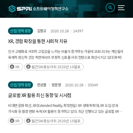
산업/정책 동향
김항규
2020.10.28
24397
XR, 경험 확장을 통한 사회적 치유
인구 고령화로 사회적 고립감을 느끼는 비율이 증가하는 가운데 코로나19는 개인들의
육체적·정신적 건강 측면에서의 부정적 신호를 사회 전반으로 확산시키고 있다(후략)
XR
월간SW중심사회 2020년 10월호
산업/정책 동향
한상열
방문영
2020.10.28
35049
글로벌 XR 활용 최신 동향 및 시사점
비대면 문화 확산, XR(Extended Reality, 확장현실) XR 생태계 확대, XR 도입 성과
가시화 등 환경 변화 속에 XR 활용이 증가하고 있다. 최근 진행되고 있는 글로벌 XR
활용 최신 사례와 관련 주요 성과를 살펴보고(후략)
XR
월간SW중심사회 2020년 10월호