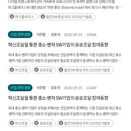
디지털 트랜스포메이션의 가속화와 코로나19의 전 세계적 발병으로 인해 디지털
워크플레이스에 대한 관심이 ‘하면 좋은 것(nice-to-have)’에서 ‘반드시 해야 하는 것
(must-have)’으로 변화되고 있다. Gartner 2020 Digital Workplace Survey에 따르면
워크플레이스
월간SW중심사회 2020년 9월호
(후략)
산업/정책 동향
이주형
유호석
2020.09.25
19686
혁신조달을 통한 중소·벤처 SW기업의 공공조달 참여동향
국내 중소·벤처기업의 성장을 위해서는 진입장벽이 존재하는 기존 조달방법 대신 중소
·벤처기업 친화적인 과정의 조달방법이 필요함 조달청이 운영하는 중소·벤처기업의
판로지원 정책 중에서도 벤처창업혁신조달상품 지정제도가 별도의 인증 없이도(후략)
혁신조달
공공조달
월간SW중심사회 2020년 9월호
산업/정책 동향
이주형
유호석
2020.09.25
22449
혁신조달을 통한 중소·벤처 SW기업의 공공조달 참여동향
국내 중소·벤처기업의 성장을 위해서는 진입장벽이 존재하는 기존 조달방법 대신 중소
·벤처기업 친화적인 과정의 조달방법이 필요함 조달청이 운영하는 중소·벤처기업의
판로지원 정책 중에서도 벤처창업혁신조달상품 지정제도가 별도의 인증 없이도(후략)
혁신조달
공공조달
월간SW중심사회 2020년 9월호