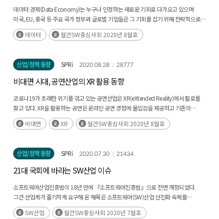
데이터 경제(Data Economy)는 누구나 인정하는 새로운 기회로 다가오고 있으며
미국, EU, 중국 등 주요 국가 정부와 글로벌 기업들은 그 기회를 잡기 위해 전략적으로
접근하고 있다. 우리나라는 기술, 인재, 법/제도, 인식과 문화, 데이터 자체와(후략)
데이터
월간SW중심사회 2020년 8월호
산업/정책 동향
SPRi
2020.08.28
28777
비대면 시대, 공연산업의 XR 활용 동향
코로나19가 초래한 위기를 겪고 있는 공연산업은 XR(eXtended Reality)에서 활로를
찾고 있다. XR을 활용하는 공연은 온라인 공연 경험에 몰입감을 제공하고 기존의
오프라인 공연에서 경험하지 못했던 새로운 상호작용의 즐거움을 줄 수 있으며(후략)
비대면
XR
월간SW중심사회 2020년 8월호
산업/정책 동향
SPRi
2020.07.30
21434
21대 국회에 바라는 SW산업 이슈
소프트웨어산업진흥법이 18년 만에 『소프트웨어진흥법』으로 전면 개정되었다.
그간 산업계가 줄기차게 요구해 온 해묵은 소프트웨어(SW)산업 선진화 숙제를
해결하기 위해 48개조에서 78개조로 확대되었으며 원격지개발, 과업변경에 따른
SW산업
월간SW중심사회 2020년 7월호
(후략)