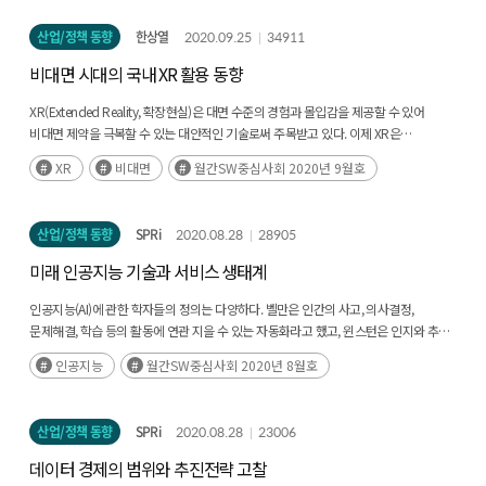
산업/정책 동향
한상열
2020.09.25
34911
비대면 시대의 국내 XR 활용 동향
XR(Extended Reality, 확장현실)은 대면 수준의 경험과 몰입감을 제공할 수 있어
비대면 제약을 극복할 수 있는 대안적인 기술로써 주목받고 있다. 이제 XR은
일상생활과 업무 영역으로 수요가 확대되고 있으며, 국내에서도 제조, 교육, 의료, 국방,
XR
비대면
월간SW중심사회 2020년 9월호
유통 등(후략)
산업/정책 동향
SPRi
2020.08.28
28905
미래 인공지능 기술과 서비스 생태계
인공지능(AI)에 관한 학자들의 정의는 다양하다. 벨만은 인간의 사고, 의사결정,
문제해결, 학습 등의 활동에 연관 지을 수 있는 자동화라고 했고, 윈스턴은 인지와 추론,
행위를 가능하게 하는 계산의 연구라고 하였으며(후략)
인공지능
월간SW중심사회 2020년 8월호
산업/정책 동향
SPRi
2020.08.28
23006
데이터 경제의 범위와 추진전략 고찰