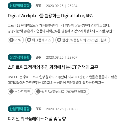
산업/정책 동향
SPRi
2020.09.25
25234
Digital Workplace를 활용하는 Digital Labor, RPA
코로나19 팬데믹으로 인해 생활뿐만 아니라 업무의 많은 부분이 변화하고 있다.
공공기관 및 많은 사기업들이 재택근무를 권장하고 있으며 화상회의 시스템, 무인
키오스크, 챗봇 상담 등과 같은 ‘언택트 기술’이 새롭게 떠오르기 시작했다. IT 기업들을
RPA
워크플레이스
월간SW중심사회 2020년 9월호
필두로(후략)
산업/정책 동향
SPRi
2020.09.25
23907
스마트워크 정책의 추진 과정에서 본 ICT 정책의 교훈
OVID-19는 우리 모두의 일상을 바꾸어 놓았다. 이제 ICT관련 기업들은 물론이고 많은
대기업들에서 재택근무는 일상화되는 상황에 직면하였다. 필자는 대학교
행정학과에서 지난 25년 동안을 전자정부론과 정보정책론 등의 교과목을 강의하여
스마트워크
월간SW중심사회 2020년 9월호
왔다. 그런데(후략)
산업/정책 동향
SPRi
2020.09.25
30133
디지털 워크플레이스 개념 및 동향