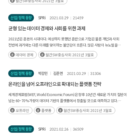
월간SW중심사회 2021년 3월호
산업/정책 동향
SPRi
2021.03.29
21459
균형 있는 데이터 경제와 사회를 위한 과제
2021년은 혼돈의 시대이다. 예상하지 못했던 혼란으로 기업은 물론 개인과 사회
전반에 과거와는 다른 미래를 맞이하는 불안감이 흐른다. 많은 사람이 뉴노멀을
말하지만 무엇이 그 실체인지는 불투명하다.(후략)
데이터 경제
월간SW중심사회 2021년 3월호
산업/정책 동향
박강민
김준연
2021.03.29
31306
온라인을 넘어 오프라인으로 확대되는 플랫폼 전략
세계경제포럼(WEF, World Economic Forum)은 향후 10년간 새로운 가치의 절반이
넘는 60~70% 가량이 데이터 기반의 플랫폼에서 창출될 것으로 예측하고 있다.
1990년대 등장한 인터넷 기업은 전통 제조기업과(후략)
오프라인
플랫폼
월간SW중심사회 2021년 3월호
산업/정책 동향
SPRi
2021.02.26
36509