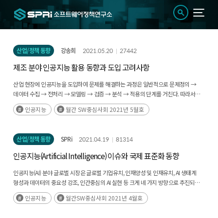
산업/정책 동향
강송희
2021.05.20
27442
제조 분야 인공지능 활용 동향과 도입 고려사항
산업 현장에 인공지능을 도입하여 문제를 해결하는 과정은 일반적으로 문제정의 →
데이터 수집 → 전처리 → 모델링 → 검증 → 분석 → 적용의 단계를 거친다. 따라서
인공지능 활용을 고민하는 제조 분야 기업의 경우 반드시 해야 할 첫 질문은 문제 정의,
인공지능
월간 SW중심사회 2021년 5월호
즉 인공지능을 활용하는 목적과 기대효과에 관한 것이다. 인공지능을 생산성 향상이나
제품 품질 관리 등의 내부 프로세스 개선에 사용할 것인지, 제품에 탑재하여 경쟁력을
강화하거나 옵션을 제공할 것인지, 혹은 비즈니스 모델을 전환할 것인지를 먼저
산업/정책 동향
SPRi
2021.04.19
81314
고민해야 한다. 이러한 고민을 해결하기 위한 실마리는 제조 산업 현장에서 현재
인공지능의 어떤 기술이 어떤 분야에서 사용되고 있는지, 즉 인공지능으로 무엇을 할 수
인공지능(Artificial Intelligence) 이슈와 국제 표준화 동향
있는지 살펴봄으로써 얻을 수 있다. 제조 기업 입장에서는 인공지능이 제조 산업 현장에
현재 어느 정도 수준으로 적용되는지를 알아야 무모한 도전에 의해 발생하는 탐색 및
인공지능(AI) 분야 글로벌 시장은 글로벌 기업유치, 인재양성 및 인재유치, AI 생태계
기회비용을 최소화할 수 있는 것이다.
형성과 데이터의 중요성 강조, 인간중심의 AI 실현 등 크게 네 가지 방향으로 추진되고
있다.(후략)
인공지능
월간SW중심사회 2021년 4월호