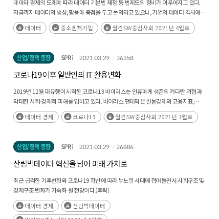
데이터 경제의 도래에 따라 데이터 기본법 제정 등 법제도의 정비가 이루어지고 있다.
지금까지 데이터의 생성, 활용에 중점을 두고 논의되고 있으나, 기업의 데이터 격차에
대해서는 아직 논의되지 않고 있다. 지금과 같은 추세라면(후략)
데이터
중소벤처기업
월간SW중심사회 2021년 4월호
산업/정책 동향
SPRi
2021.03.29
36358
코로나19 이후 일반인의 IT 활용변화
2019년 12월 대유행이 시작된 코로나19 바이러스는 인류에게 생존의 커다란 위협과
막대한 사회·경제적 피해를 입히고 있다. 바이러스 팬데믹은 실물경제와 고용지표,
사회적 관계와 보건체계 등에 부정적 영향을(후략)
데이터 경제
코로나19
월간SW중심사회 2021년 3월호
산업/정책 동향
SPRi
2021.03.29
26886
산림빅데이터 혁신을 넘어 미래 가치로
최근 급격한 기후변화와 코로나19 확산에 따라 뉴노멀 시대에 접어들면서 사회구조 및
경제구조 변화가 가속화 될 전망이다.(후략)
데이터 경제
산림빅데이터