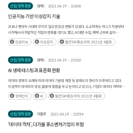
산업/정책 동향
SPRi
2021.04.19
31606
인공지능 기반 이상감지 기술
코로나 팬데믹 시대에 우리의 일상엔 많은 변화가 있었다. 소소하게는 마스크 착용부터
시작해서 비자발적인 직업의 변화를 겪기도 했고, 비대면 수업, 재택 근무와 같이
예전에 하던 활동이라도 다른 모습으로 진행하고 있다(후략)
인공지능
이상감지
월간SW중심사회 2021년 4월호
산업/정책 동향
SPRi
2021.04.19
25320
AI 생체 테스팅과 표준화 현황
데이터 경제의 도래에 따라 데이터 기본법 제정 등 법제도의 정비가 이루어지고 있다.
지금까지 데이터의 생성, 활용에 중점을 두고 논의되고 있으나, 기업의 데이터 격차에
대해서는 아직 논의되지 않고 있다.(후략)
생체인식
AI
월간SW중심사회 2021년 4월호
산업/정책 동향
이종주
2021.04.19
23594
‘데이터 격차’, 다가올 중소벤처기업의 위험