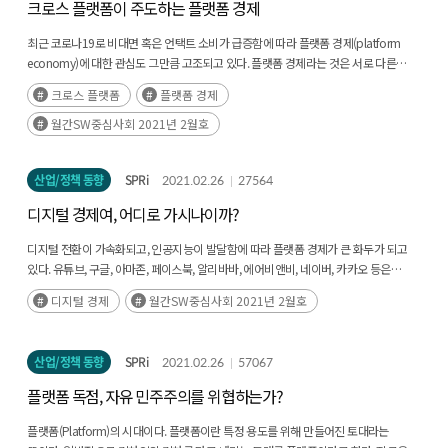
크로스 플랫폼이 주도하는 플랫폼 경제
최근 코로나19로 비대면 혹은 언택트 소비가 급증함에 따라 플랫폼 경제(platform
economy)에 대한 관심도 그만큼 고조되고 있다. 플랫폼 경제라는 것은 서로 다른
이용자 그룹이 플랫폼이라는 물리적, 가상적, 혹은 제도적(후략)
크로스 플랫폼
플랫폼 경제
월간SW중심사회 2021년 2월호
산업/정책 동향
SPRi
2021.02.26
27564
디지털 경제여, 어디로 가시나이까?
디지털 전환이 가속화되고, 인공지능이 발달함에 따라 플랫폼 경제가 큰 화두가 되고
있다. 유튜브, 구글, 아마존, 페이스북, 알리바바, 에어비앤비, 네이버, 카카오 등은
대표적인 플랫폼 기업인데, 이들은 벤처 기업으로 출발하여(후략)
디지털 경제
월간SW중심사회 2021년 2월호
산업/정책 동향
SPRi
2021.02.26
57067
플랫폼 독점, 자유 민주주의를 위협하는가?
플랫폼(Platform)의 시대이다. 플랫폼이란 특정 용도를 위해 만들어진 토대라는