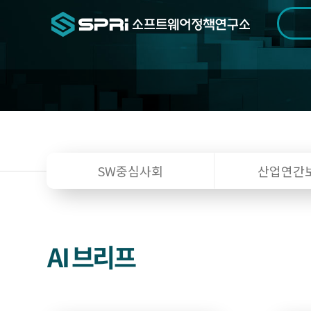
검색범위
기간
전
간
SW중심사회
산업연간
행
물
AI 브리프