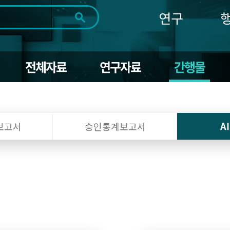
연구
전체
제목
내용
태그
첨부파일
체
1일
1주
1개월
3개월
1년
전체자료
연구자료
간행물
~
시
마
작
지
일
막
조회
일
A
보고서
승인통계보고서