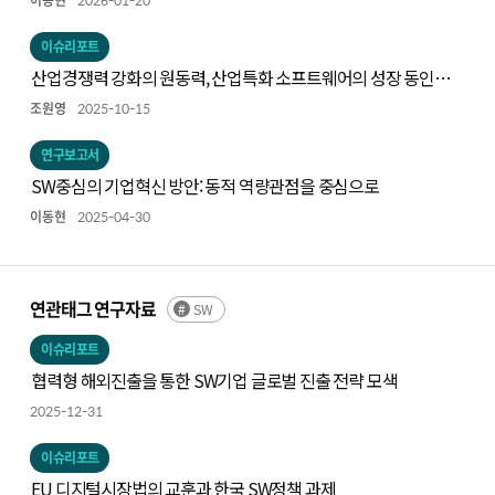
이동현
2026-01-20
이슈리포트
산업경쟁력 강화의 원동력, 산업특화 소프트웨어의 성장 동인과
주요 사례
조원영
2025-10-15
연구보고서
SW중심의 기업혁신 방안: 동적 역량관점을 중심으로
이동현
2025-04-30
연관태그 연구자료
SW
이슈리포트
협력형 해외진출을 통한 SW기업 글로벌 진출 전략 모색
2025-12-31
이슈리포트
EU 디지털시장법의 교훈과 한국 SW정책 과제