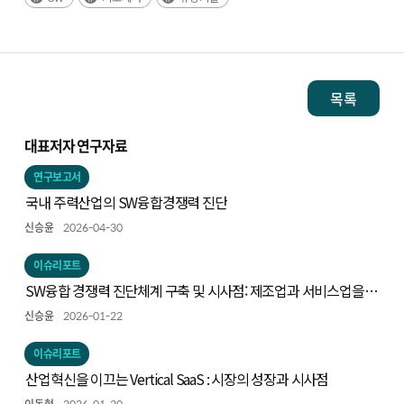
목록
대표저자 연구자료
연구보고서
국내 주력산업의 SW융합경쟁력 진단
신승윤
2026-04-30
이슈리포트
SW융합 경쟁력 진단체계 구축 및 시사점: 제조업과 서비스업을
중심으로
신승윤
2026-01-22
이슈리포트
산업혁신을 이끄는 Vertical SaaS : 시장의 성장과 시사점