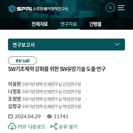
전체자료
연구자료
간행물
연구보고서
RE-160
SW기초체력 강화를 위한 SW유망기술 도출 연구
이동현
SW기반정책·인재연구실 선임연구원
나청호
SW기반정책·인재연구실 선임연구원
조원영
SW기반정책·인재연구실 책임연구원
김항규
SW기반정책·인재연구실 책임연구원
2024.04.29
11741
PDF 다운로드
공유 열기