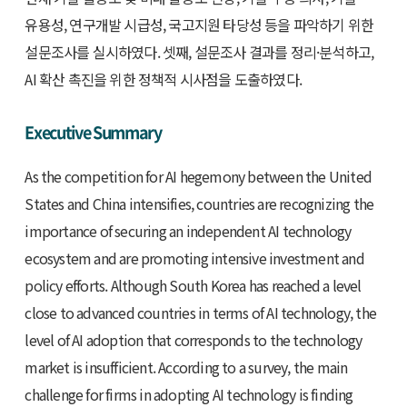
유용성, 연구개발 시급성, 국고지원 타당성 등을 파악하기 위한
설문조사를 실시하였다. 셋째, 설문조사 결과를 정리·분석하고,
AI 확산 촉진을 위한 정책적 시사점을 도출하였다.
Executive Summary
As the competition for AI hegemony between the United
States and China intensifies, countries are recognizing the
importance of securing an independent AI technology
ecosystem and are promoting intensive investment and
policy efforts. Although South Korea has reached a level
close to advanced countries in terms of AI technology, the
level of AI adoption that corresponds to the technology
market is insufficient. According to a survey, the main
challenge for firms in adopting AI technology is finding