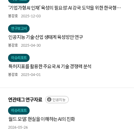
‘기업가형 AI 인재’ 육성의 필요성: AI 강국 도약을 위한 한국형
전략의 출발점
봉강호
2025-12-03
연구보고서
인공지능 기술·산업 생태계 육성방안 연구
봉강호
2025-04-30
이슈리포트
특허지표를 활용한 주요국 AI 기술 경쟁력 분석
봉강호
2025-04-01
연관태그 연구자료
인공지능
이슈리포트
월드 모델: 현실을 이해하는 AI의 진화
2026-05-26