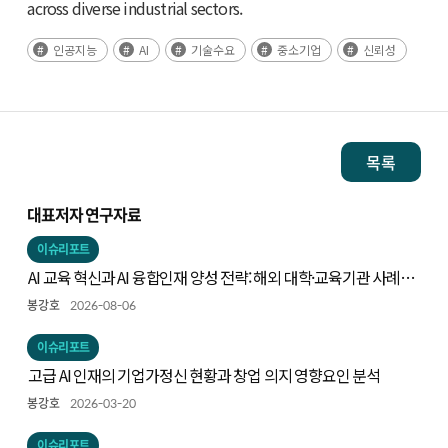
across diverse industrial sectors.
인공지능
AI
기술수요
중소기업
신뢰성
목록
대표저자 연구자료
이슈리포트
AI 교육 혁신과 AI 융합인재 양성 전략: 해외 대학·교육기관 사례와
시사점
봉강호
2026-08-06
이슈리포트
고급 AI 인재의 기업가정신 현황과 창업 의지 영향요인 분석
봉강호
2026-03-20
이슈리포트