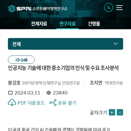
전체자료
연구자료
간행물
전체
IS-168
인공지능 기술에 대한 중소기업의 인식 및 수요 조사분석
봉강호
조지연
SW기반정책·인재연구실 선임연구원
역대연구원
2024.03.11
23840
PDF 다운로드
공유 열기
글자크기
+
-
미국과 중국 간의 AI 기술패권 경쟁이 격화됨에 따라 주요