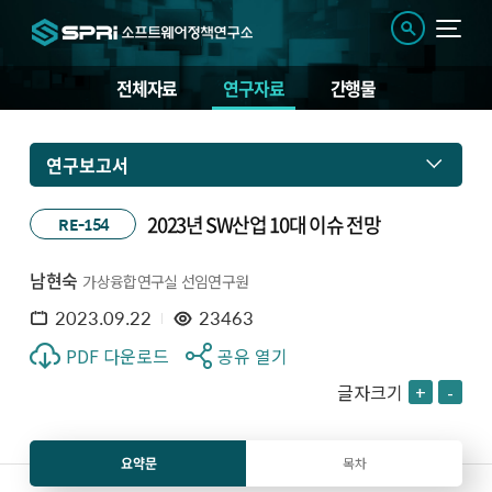
전체자료
연구자료
간행물
연구보고서
2023년 SW산업 10대 이슈 전망
RE-154
남현숙
가상융합연구실 선임연구원
2023.09.22
23463
PDF 다운로드
공유 열기
글자크기
+
-
요약문
목차