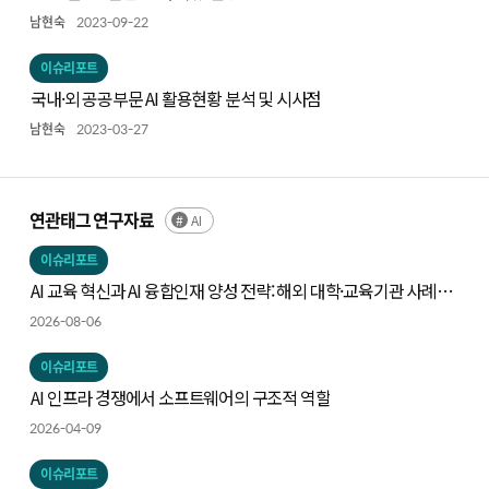
남현숙
2023-09-22
이슈리포트
국내·외 공공부문 AI 활용현황 분석 및 시사점
남현숙
2023-03-27
연관태그 연구자료
AI
이슈리포트
AI 교육 혁신과 AI 융합인재 양성 전략: 해외 대학·교육기관 사례와
시사점
2026-08-06
이슈리포트
AI 인프라 경쟁에서 소프트웨어의 구조적 역할
2026-04-09
이슈리포트