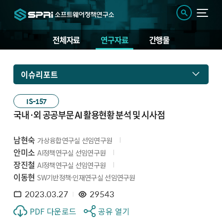
전체자료
연구자료
간행물
이슈리포트
IS-157
국내·외 공공부문 AI 활용현황 분석 및 시사점
남현숙
가상융합연구실 선임연구원
안미소
AI정책연구실 선임연구원
장진철
AI정책연구실 선임연구원
이동현
SW기반정책·인재연구실 선임연구원
2023.03.27
29543
PDF 다운로드
공유 열기