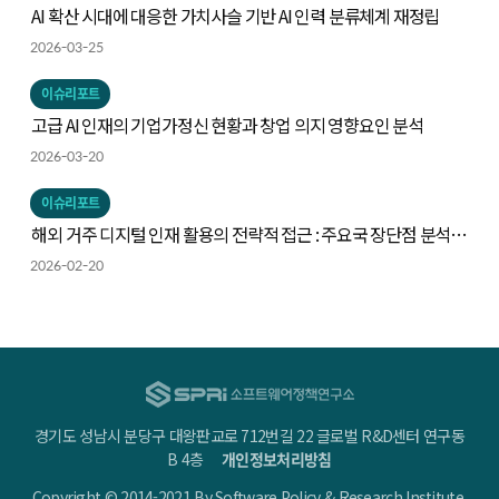
AI 확산 시대에 대응한 가치사슬 기반 AI 인력 분류체계 재정립
2026-03-25
이슈리포트
고급 AI 인재의 기업가정신 현황과 창업 의지 영향요인 분석
2026-03-20
이슈리포트
해외 거주 디지털 인재 활용의 전략적 접근 : 주요국 장단점 분석을
중심으로
2026-02-20
경기도 성남시 분당구 대왕판교로 712번길 22 글로벌 R&D센터 연구동
B 4층
개인정보처리방침
Copyright © 2014-2021 By Software Policy & Research Institute.