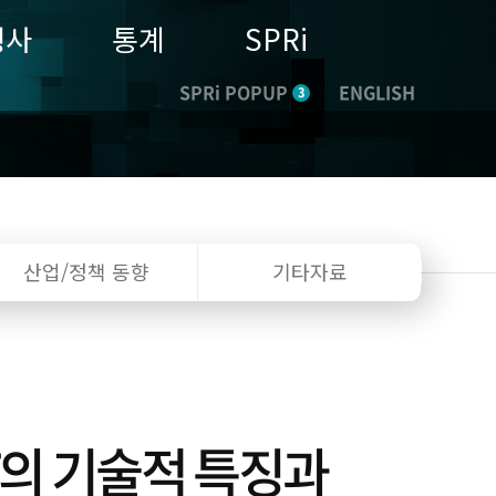
행사
통계
SPRi
SPRi POPUP
ENGLISH
3
산업/정책
동향
기타자료
T의 기술적 특징과