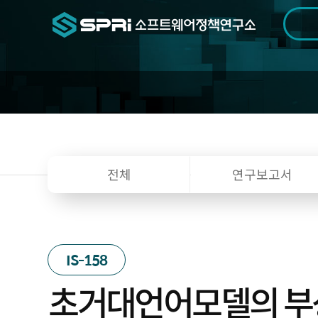
검색범위
기간
전
전체
연구보고서
IS-158
초거대언어모델의 부상과