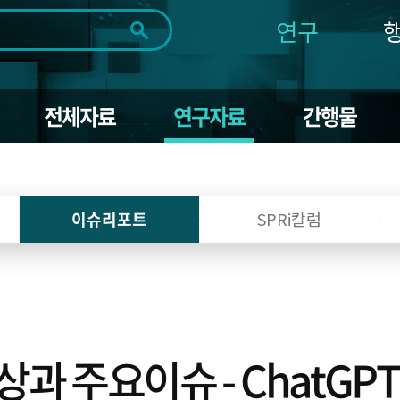
연구
전체
제목
내용
태그
첨부파일
체
1일
1주
1개월
3개월
1년
전체자료
연구자료
간행물
~
시
마
작
지
일
막
조회
일
이슈리포트
SPRi칼럼
 주요이슈 - ChatGP