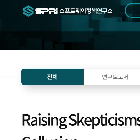
검색범위
기간
전
전체
연구보고서
Raising Skepticisms 