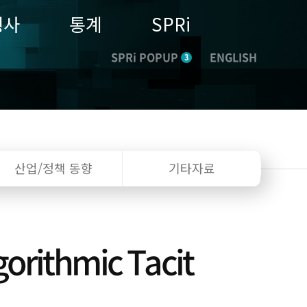
행사
통계
SPRi
SPRi POPUP
ENGLISH
3
산업/정책
동향
기타자료
gorithmic Tacit