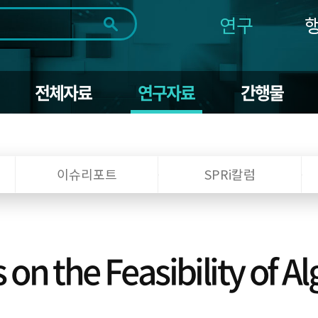
연구
전체
제목
내용
태그
첨부파일
체
1일
1주
1개월
3개월
1년
전체자료
연구자료
간행물
~
시
마
작
지
일
막
조회
일
이슈리포트
SPRi칼럼
on the Feasibility of Al