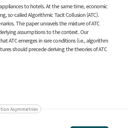
me appliances to hotels. At the same time, economic
, so-called Algorithmic Tacit Collusion (ATC).
cenarios. The paper unravels the mixture of ATC
nderlying assumptions to the context. Our
at ATC emerges in rare conditions (i.e., algorithm
ures should precede deriving the theories of ATC
ation Asymmetries