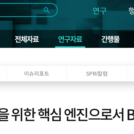
연구
전체
제목
내용
태그
첨부파일
체
1일
1주
1개월
3개월
1년
전체자료
연구자료
간행물
~
시
마
작
지
일
막
조회
일
이슈리포트
SPRi칼럼
을 위한 핵심 엔진으로서 B