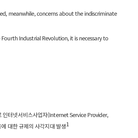
cted, meanwhile, concerns about the indiscriminate
Fourth Industrial Revolution, it is necessary to
비스사업자(Internet Service Provider,
1
활용에 대한 규제의 사각지대 발생