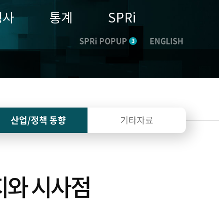
행사
통계
SPRi
SPRi POPUP
ENGLISH
3
산업/정책
동향
기타자료
폐지와 시사점