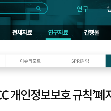
연구
전체
제목
내용
태그
첨부파일
체
1일
1주
1개월
3개월
1년
전체자료
연구자료
간행물
~
시
마
작
지
일
막
조회
일
이슈리포트
SPRi칼럼
FCC 개인정보보호 규칙’