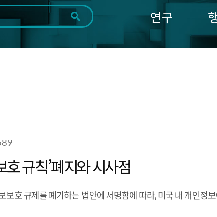
연구
전체
제목
내용
태그
첨부파일
체
1일
1주
1개월
3개월
1년
~
시
마
작
지
일
막
조회
일
689
보보호 규칙’폐지와 시사점
정보보호 규제를 폐기하는 법안에 서명함에 따라, 미국 내 개인정보에