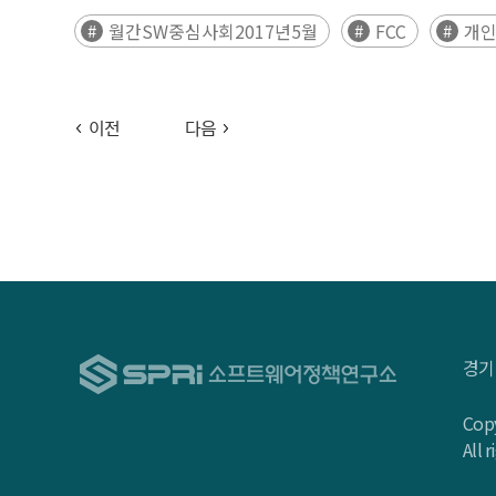
월간SW중심사회2017년5월
FCC
개
이전
다음
경기
Copy
All 