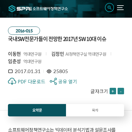
2016-015
국내SW전문가들이 전망한 2017년 SW 10대 이슈
이동현
김정민
역대연구원
AI정책연구실 역대연구원
임춘성
역대연구원
2017.01.31
25805
PDF 다운로드
공유 열기
글자크기
+
-
요약문
목차
소프트웨어정책연구소는 빅데이터 분석기법과 설문조사를