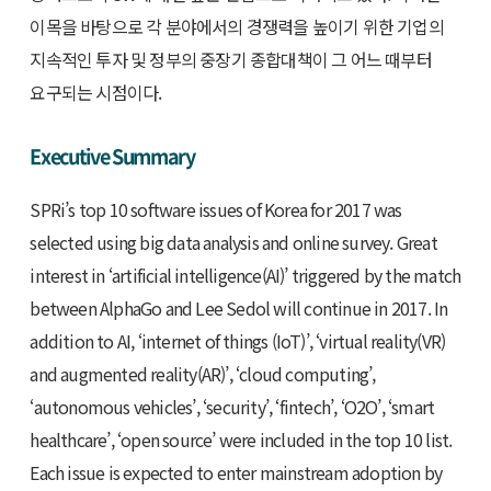
이목을 바탕으로 각 분야에서의 경쟁력을 높이기 위한 기업의
지속적인 투자 및 정부의 중장기 종합대책이 그 어느 때부터
요구되는 시점이다.
Executive Summary
SPRi’s top 10 software issues of Korea for 2017 was
selected using big data analysis and online survey. Great
interest in ‘artificial intelligence(AI)’ triggered by the match
between AlphaGo and Lee Sedol will continue in 2017. In
addition to AI, ‘internet of things (IoT)’, ‘virtual reality(VR)
and augmented reality(AR)’, ‘cloud computing’,
‘autonomous vehicles’, ‘security’, ‘fintech’, ‘O2O’, ‘smart
healthcare’, ‘open source’ were included in the top 10 list.
Each issue is expected to enter mainstream adoption by