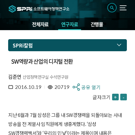
전체자료
연구자료
간행물
SPRi칼럼
SW역량과 산업의 디지털 전환
김준연
산업정책연구실 수석연구원
2016.10.19
20719
공유 열기
글자크기
+
-
지난 6월과 7월 삼성은 그룹 내 SW경쟁력을 되돌아보는 사내
방송을 전 계열사 임직원에게 생중계했다. ‘삼성
SW경쟁력백서’와 ‘우리의 민낯’이라는 제목이며 내용은