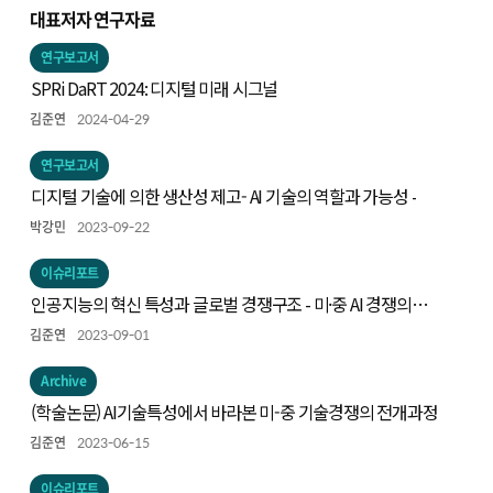
대표저자 연구자료
연구보고서
SPRi DaRT 2024: 디지털 미래 시그널
김준연
2024-04-29
연구보고서
디지털 기술에 의한 생산성 제고- AI 기술의 역할과 가능성 -
박강민
2023-09-22
이슈리포트
인공지능의 혁신 특성과 글로벌 경쟁구조 - 미·중 AI 경쟁의
동향과 시사점 -
김준연
2023-09-01
Archive
(학술논문) AI기술특성에서 바라본 미-중 기술경쟁의 전개과정
김준연
2023-06-15
이슈리포트