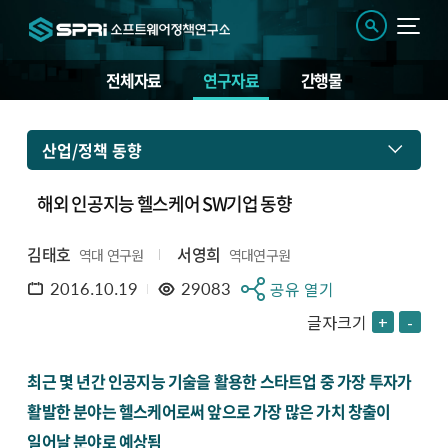
전체자료
연구자료
간행물
산업/정책 동향
해외 인공지능 헬스케어 SW기업 동향
김태호
서영희
역대 연구원
역대연구원
2016.10.19
29083
공유 열기
글자크기
+
-
최근 몇 년간 인공지능 기술을 활용한 스타트업 중 가장 투자가
활발한 분야는 헬스케어로써 앞으로 가장 많은 가치 창출이
일어날 분야로 예상됨