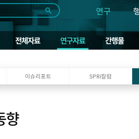
연구
전체
제목
내용
태그
첨부파일
체
1일
1주
1개월
3개월
1년
전체자료
연구자료
간행물
~
시
마
작
지
일
막
조회
일
이슈리포트
SPRi칼럼
동향