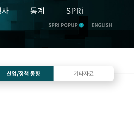
행사
통계
SPRi
SPRi POPUP
ENGLISH
3
산업/정책
동향
기타자료