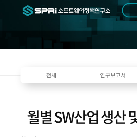
검색범위
기간
전
전체
연구보고서
월별 SW산업 생산 