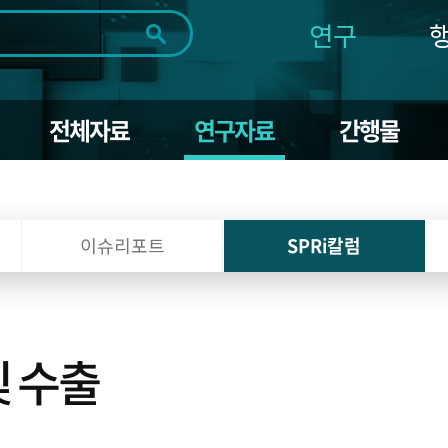
연구
전체
제목
내용
태그
첨부파일
체
1일
1주
1개월
3개월
1년
전체자료
연구자료
간행물
~
시
마
작
지
일
막
조회
일
이슈리포트
SPRi칼럼
및 수출