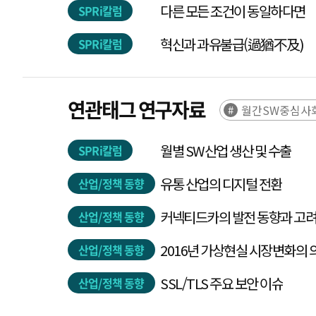
다른 모든 조건이 동일하다면
SPRi칼럼
혁신과 과유불급(過猶不及)
SPRi칼럼
연관태그 연구자료
월간SW중심사회
월별 SW산업 생산 및 수출
SPRi칼럼
유통 산업의 디지털 전환
산업/정책 동향
커넥티드카의 발전 동향과 고
산업/정책 동향
2016년 가상현실 시장변화의 
산업/정책 동향
SSL/TLS 주요 보안 이슈
산업/정책 동향