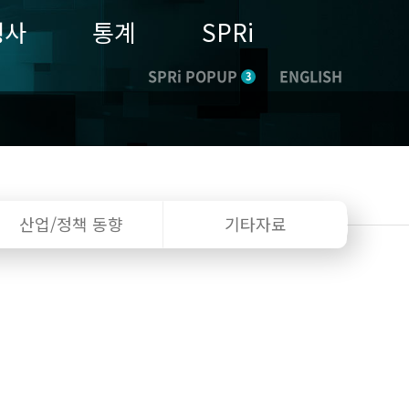
행사
통계
SPRi
SPRi POPUP
ENGLISH
3
산업/정책
동향
기타자료