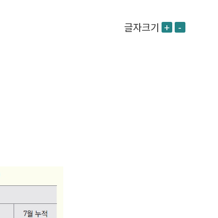
글자크기
+
-