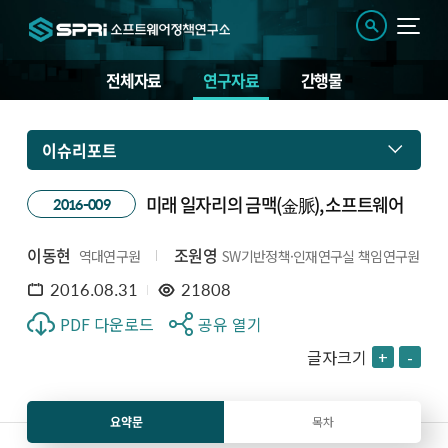
전체자료
연구자료
간행물
이슈리포트
미래 일자리의 금맥(金脈), 소프트웨어
2016-009
이동현
조원영
역대연구원
SW기반정책·인재연구실 책임연구원
2016.08.31
21808
PDF 다운로드
공유 열기
글자크기
+
-
요약문
목차