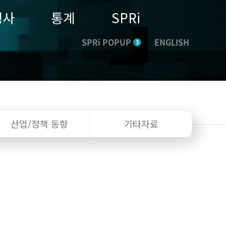
행사
통계
SPRi
SPRi POPUP
ENGLISH
3
산업/정책
동향
기타자료