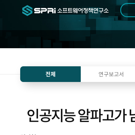
검색범위
기간
전
전체
연구보고서
인공지능 알파고가 남