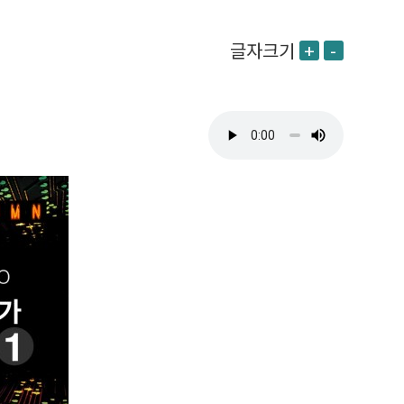
글자크기
+
-