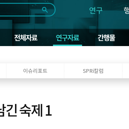
연구
전체
제목
내용
태그
첨부파일
체
1일
1주
1개월
3개월
1년
전체자료
연구자료
간행물
~
시
마
작
지
일
막
조회
일
이슈리포트
SPRi칼럼
긴 숙제 1