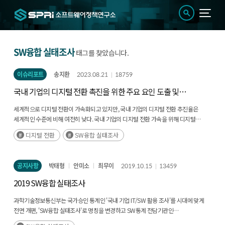
SW융합 실태조사
태그를 찾았습니다.
이슈리포트
송지환
2023.08.21
18759
국내 기업의 디지털 전환 촉진을 위한 주요 요인 도출 및
실증 연구
세계적으로 디지털 전환이 가속화되고 있지만, 국내 기업의 디지털 전환 추진율은
세계적인 수준에 비해 여전히 낮다. 국내 기업의 디지털 전환 가속을 위해 디지털
전환을 추진하고 있는 실제 기업의 특성을 체계적으로 분석할 필요가 있다.(후략)
디지털 전환
SW융합 실태조사
공지사항
박태형
안미소
최무이
2019.10.15
13459
2019 SW융합 실태조사
과학기술정보통신부는 국가승인 통계인 '국내 기업 IT/SW 활용 조사'를 시대에 맞게
전면 개편, 'SW융합 실태조사'로 명칭을 변경하고 SW통계 전담기관인
소프트웨어정책연구소에 위탁하여, 전산업의 SW 관련 주요통계를 생산함과 동시에