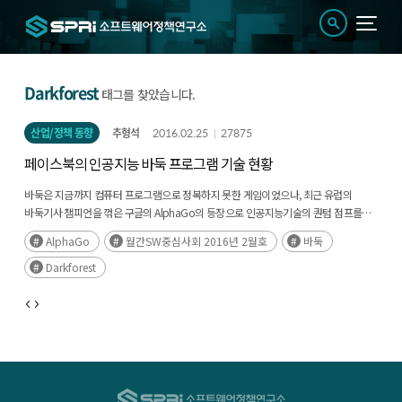
Darkforest
태그를 찾았습니다.
산업/정책 동향
추형석
2016.02.25
27875
페이스북의 인공지능 바둑 프로그램 기술 현황
바둑은 지금까지 컴퓨터 프로그램으로 정복하지 못한 게임이었으나, 최근 유럽의
바둑기사 챔피언을 꺾은 구글의 AlphaGo의 등장으로 인공지능기술의 퀀텀 점프를
실현했다고 볼 수 있음
AlphaGo
월간SW중심사회 2016년 2월호
바둑
비슷한 시기에 페이스북에서 개발한 인공지능 바둑프로그램 Darkforest는 현재
Darkforest
아마추어 1~2단의 성능에 머물러있으므로, 구글과의 1차전에서는 사실상 참패함
페이스북과 구글의 바둑 프로그램 경쟁구도를 통한 인공지능기술의 발전과 그로 인한
사회와 산업의 파급효과는 상당할 것으로 예측되며, 이로부터 파생되는 신기술에
민첩하게 대응할 필요가 있음