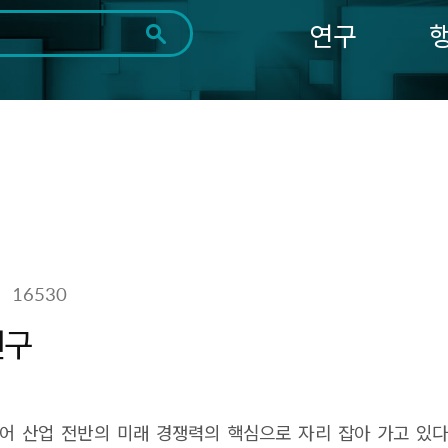
연구
전체
제목
내용
태그
첨부파일
체
1일
1주
1개월
3개월
1년
~
시
마
작
지
일
막
조회
일
16530
연구
어 산업 전반의 미래 경쟁력의 핵심으로 자리 잡아 가고 있다.