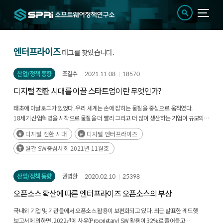
엔터프라이즈
태그를 찾았습니다.
산업/정책 동향
조길수
2021.11.08
18570
디지털 전환 시대를 이끌 스타트업이란 무엇인가?
태초에 아날로그가 있었다. 우리 세계는 손에 잡히는 물질을 중심으로 움직였다.
18세기 산업혁명을 시작으로 물질을 더 빨리 그리고 더 많이 생산하는 기업이 규모의
경제를 통해 산업의 선도 기업이 되었다. 그러다 디지털 기반의 비즈니스 모델을 가진
디지털 전환 시대
디지털 엔터프라이즈
기업이 출현하면서 기존의 균형이 조금씩 깨지기 시작했다.(후략)
월간 SW중심사회 2021년 11월호
산업/정책 동향
권영환
2020.02.10
25398
오픈소스 확산에 따른 엔터프라이즈 오픈소스의 부상
국내외 기업 및 기관들에서 오픈소스 활용이 보편화되고 있다. 최근 발표한 레드햇
보고서에 의하면, 2022년에 사유(Proprietary) SW 활용이 32%로 줄어들고