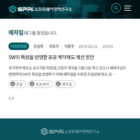
애자일
태그를 찾았습니다.
이슈리포트
강송희
유호석
이종주
2019.02.01
20332
SW의 특성을 반영한 공공 계약제도 개선 방안
국가계약 제도는 요구사항 확정형,고정가 계약을 기본으로 하고 있으나 패러다임이
변화하며 SW의 특성을 반영하기 위해 애자일을 수용한 조달관련 제도 및
가이드라인을 제시한다
조달
공공계약
애자일