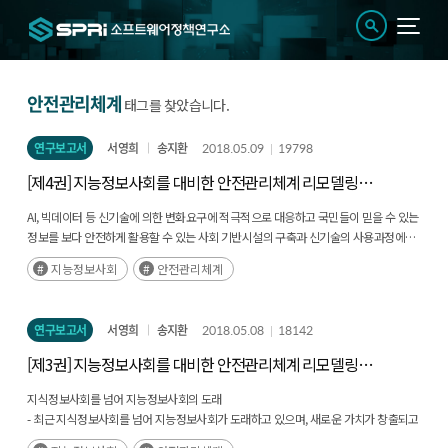
안전관리체계
태그를 찾았습니다.
연구보고서
서영희
송지환
2018.05.09
19798
[제4권] 지능정보사회를 대비한 안전관리체계 리모델링에
관한 연구 - 법·제도 중심으로
AI, 빅데이터 등 신기술에 의한 변화요구에 적극적으로 대응하고 국민들이 믿을 수 있는
정보를 보다 안전하게 활용할 수 있는 사회 기반시설의 구축과 신기술의 사용과정에서
발생하는 위험으로부터 안전할 수 있도록 새로운 관점에서의 법․ 제도적 안전관리체계
지능정보사회
안전관리체계
구축을 위한 연구 수행이 필요하고, 안전관리 및 재난 분야의 전문성을 가진 관련 연구
기관에서 법․제도 관점에서 지능정보기술 적용 시 예상되는 주요 법적 이슈 및 쟁점
분석이 필요한 상황임. (후략)
연구보고서
서영희
송지환
2018.05.08
18142
[제3권] 지능정보사회를 대비한 안전관리체계 리모델링에
관한 연구 - 행정관리 중심으로
지식정보사회를 넘어 지능정보사회의 도래
- 최근 지식정보사회를 넘어 지능정보사회가 도래하고 있으며, 새로운 가치가 창출되고
발전하고 있음 (후략)