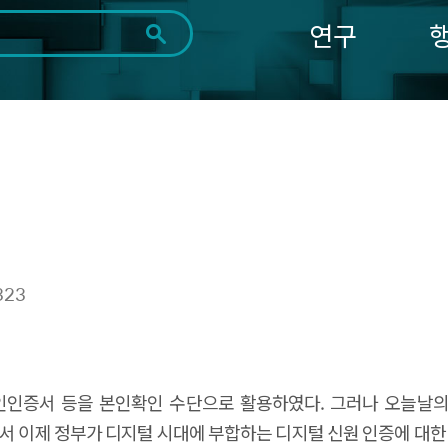
연구
전체
제목
내용
태그
첨부파일
체
1일
1주
1개월
3개월
1년
~
시
마
작
지
일
막
조회
일
323
인인증서 등을 본인확인 수단으로 활용하였다. 그러나 오늘날의
서 이제 정부가 디지털 시대에 부합하는 디지털 신원 인증에 대한