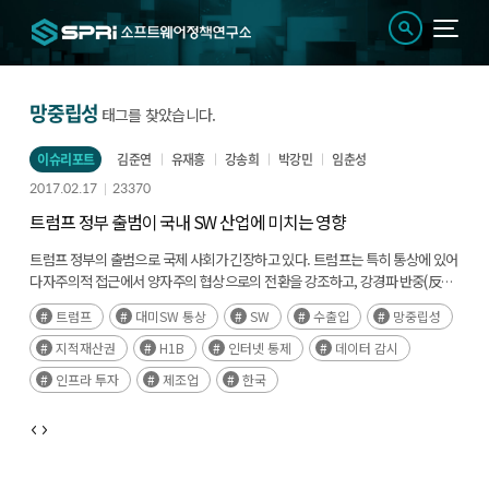
망중립성
태그를 찾았습니다.
이슈리포트
김준연
유재흥
강송희
박강민
임춘성
2017.02.17
23370
트럼프 정부 출범이 국내 SW 산업에 미치는 영향
트럼프 정부의 출범으로 국제 사회가 긴장하고 있다. 트럼프는 특히 통상에 있어
다자주의적 접근에서 양자주의 협상으로의 전환을 강조하고,
강경파 반중
(
反中
)
인사들을 대거 기용했다.
트럼프
대미SW 통상
SW
수출입
망중립성
한국의 직접적인 SW
對美
수출은 13억달러 수준으로 SW통상마찰은 크지는
지적재산권
H1B
인터넷 통제
데이터 감시
않을 것으로 예상된다. 비통상적 측면에서 해외 전문인력 유출, 지적재산권 보호
강화, 망중립성 폐지, 인터넷 통제와 데이터 감시 강화, 인프라 투자와 제조업
인프라 투자
제조업
한국
친화적 정책 등이 한국에도 영향을 미칠 것으로 보인다.