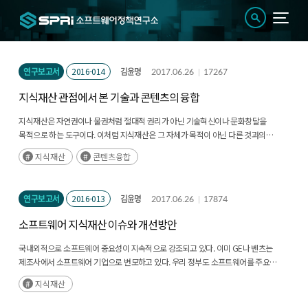
연구보고서
2016-014
김윤명
2017.06.26
17267
지식재산 관점에서 본 기술과 콘텐츠의 융합
지식재산은 자연권이나 물권처럼 절대적 권리가 아닌 기술혁신이나 문화창달을
목적으로 하는 도구이다. 이처럼 지식재산은 그 자체가 목적이 아닌 다른 것과의
관계에서 그 효과가 나타나는 매개체적 역할을 하기도 한다. 이러한 면에서 인류에게
지식재산
콘텐츠융합
지식재산을 통한 기술 발전은 신세계를 기대하는 매력이 있다. (후략)
연구보고서
2016-013
김윤명
2017.06.26
17874
소프트웨어 지식재산 이슈와 개선방안
국내외적으로 소프트웨어 중요성이 지속적으로 강조되고 있다. 이미 GE나 벤츠는
제조사에서 소프트웨어 기업으로 변모하고 있다. 우리 정부도 소프트웨어를 주요
정책과제로 다루면서 적지 않은 관련 정책을 수립하고 있다. 소프트웨어 산업 육성과
지식재산
발전 이면에는 소프트웨어 관련 지식재산권에 대한 보호가 자리한다. 다만, 법률과 정책
수립의 속도는 기술 발전의 속도를 앞지를 수 없는 만큼, 소프트웨어의 보호와 지원