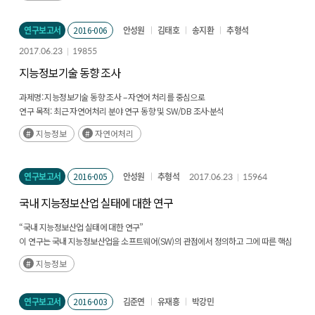
(RNN) 등 각각에 대한 구조, 기능, 학습 알고리즘 등을 체계적으로 이해할 수 있도록
구성되어 있다. (후략)
연구보고서
2016-006
안성원
김태호
송지환
추형석
2017.06.23
19855
지능정보기술 동향 조사
과제명: 지능정보기술 동향 조사 – 자연어 처리를 중심으로
연구 목적: 최근 자연어처리 분야 연구 동향 및 SW/DB 조사·분석
연구 필요성: 최근 여러 연구기관에서 다양한 자연어처리 세부분야의 연구를 진행.
지능정보
자연어처리
(후략)
연구보고서
2016-005
안성원
추형석
2017.06.23
15964
국내 지능정보산업 실태에 대한 연구
“국내 지능정보산업 실태에 대한 연구”
이 연구는 국내 지능정보산업을 소프트웨어(SW)의 관점에서 정의하고 그에 따른 핵심
및 연관기술과 응용 측면의 분류기준을 제안하는 것을 목적으로 한다. 이를 위해, 국내
지능정보
지능정보 소프트웨어 기업을 대상으로 설문조사를 수행하여 기업의 실제 현황을
파악하고, 분석한 결과를 한눈에 볼 수 있도록 시각화한다. (후략)
연구보고서
2016-003
김준연
유재흥
박강민