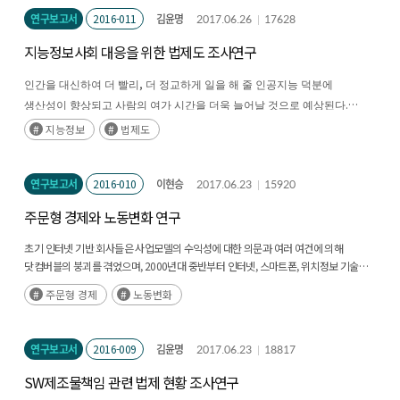
체계는 어느 정도 한계를 가질 수밖에 없는 것이 사실이다. (후략)
연구보고서
2016-011
김윤명
2017.06.26
17628
지능정보사회 대응을 위한 법제도 조사연구
,
인간을 대신하여 더 빨리
더 정교하게 일을 해 줄 인공지능 덕분에
.
생산성이 향상되고 사람의 여가 시간을 더욱 늘어날 것으로 예상된다
그러나 그 때문에 사람의 일자리가 감소하고 안전이 위협받을 수 있다고
지능정보
법제도
.
예상되기도 한다
따라서 인공지능 기술 발전을 위한 노력과는 별도로
·
.
(후략)
그것이 가져올 역기능에 대한 국가
사회적 대처가 필요하다
연구보고서
2016-010
이현승
2017.06.23
15920
주문형 경제와 노동변화 연구
초기 인터넷 기반 회사들은 사업모델의 수익성에 대한 의문과 여러 여건에 의해
닷컴버블의 붕괴를 겪었으며, 2000년대 중반부터 인터넷, 스마트폰, 위치정보 기술의
발전에 힘입은 새로운 서비스들을 제공하는 스타트업들이 등장함 (후략)
주문형 경제
노동변화
연구보고서
2016-009
김윤명
2017.06.23
18817
SW제조물책임 관련 법제 현황 조사연구