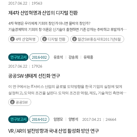
2017.06.22
19563
제4차 산업혁명과 산업의 디지털 전환
4차 혁명은 우리에게 기회의 창인가 아니면 몰락의 창인가?
기술경제학의 기회의 창 이론은 신기술이 출현하면 기존 강자는 추락하고 후발자가
오히려 기회를 잡게 되는 상황을 강조하고 있는데, 최근 등장한 제4차 혁명은 오히려
4차 산업혁명
디지털 전환
월간SW중심사회2017년6월
선진국이 혁신을 주도하고 후발국이 이를 따라가기 바쁘다. 이렇게 신기술
패러다임에서 선발국이 혁신을 주도할 수 있는 이유는 제4차 혁명이 제3차 혁명의
본질인 디지털 패러다임의 연장선에 있어서 그 새로움의 정도가 그리 크지 않기
연구보고서
2016-002
유호석
강송희
유재흥
때문인데, 본 연구는 우리 사회가 이 4차 혁명과 디지털 전환의 패러다임에 어떻게
대처하는가에 따라 기회가 될 수도 위기가 될 수도 있다는 입장으로 농업, 제조,
2017.06.22
17926
유통산업을 분석하고 있다. (후략)
공공SW 생태계 선진화 연구
IT
이 연구에서는
서비스 산업의 글로벌 도약방향을 한국 기업의 실정에 맞게
,
.
,
,
설정하고
도약의 조건을 살핀다
도약의 조건은 역량
제도
기술적인 측면에서
.
구체화할 수 있다
역량 관점에서는 현재의 역량 수준을 진단하고 필요역량 대비
공공SW
.
,
부족한 역량을 보완하는 방안을 모색한다
제도
기술적 관점에서는 누가
SW
,
공공
시장에 참여해야 하는가라는 주체중심의 논의에서 벗어나
변화하는
SW
·
글로벌
연구보고서
환경과 기술에 맞게 국내 대
2016-012
임영모
중소기업이 상생할 수 있는 방안을
양병석
2017.04.21
24664
.
(후략)
제시한다
VR / AR의 발전방향과 국내 산업 활성화 방안 연구