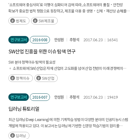
‘소프트웨어 중심사회’로 이행이 심화되어 감에 따라, 소프트웨어의 품질‧안전성
확보가 중요한 법적 쟁점으로 등장하고, 제조물 이용 중 생명‧신체‧재산상 손해를
입은 소비자들을 구제하는 법제도로서 ‘제조물책임법’이 소프트웨어에도 확대 적용될
법제도
SW제조물
수 있는지를 둘러싼 논의 또한 그 중요성을 더해하고 있다. 특히, 소프트웨어가
완제품에서 차지하는 비중이 점차 늘어감에 따라 소프트웨어가 다른 마이크로칩이나
특정 디바이스에 ‘내장된’(embedded) 경우 제조물성을 인정하는 견해가 유력하며,
연구보고서
2016-008
안성원
추형석
2017.06.23
16541
이러한 경우 제조자의 제조물책임과는 별도로 임베디드 소프트웨어 개발자에게
알고리즘 자체의 제조물책임을 물을 수 있는지도 문제된다. (후략)
SW산업 진흥을 위한 이슈 탐색 연구
SW 분야 정책이슈 탐색의 필요성
◦ 소프트웨어(SW)산업은 자체 산업의 고도화를 넘어 산업 전반의 미래 경쟁력의
핵심으로 자리 잡아 가고 있다. 최근 클라우드, 빅데이터, 인공지능, 자율주행 등은
정책이슈
SW산업
미래산업의 기반인 ICT(Information and Communications Technologies) 융합
등에 있어서도 중요한 산업으로 자리 매김 하고 있음
◦ 관련 기업들은 경쟁력을 확보하기 위해 소프트웨어 관련 인력채용과 투자를 늘리고
연구보고서
2016-007
안성원
추형석
2017.06.23
19419
있어 SW분야의 인력 양성과 저작권 관련 제도 등에 대한 이슈는 그만큼 중요하다고 할
수 있음 (후략)
딥러닝 튜토리얼
최근 딥러닝(Deep Learning)에 의한 기계학습 방법이 다양한 분야의 인공지능시스템
개발에 적용되고 있다. 이 보고서는 딥러닝에 기반한 신경망 학습기법의 원리를
체계적으로 정리된 내용을 제공하기 위한 목적으로 작성되었다. 이 보고서는 인공지능
딥러닝
신경망인 단일퍼셉트론, 다층퍼셉트론(MLP), 컨볼루션 신경망(CNN) 및 순환신경망