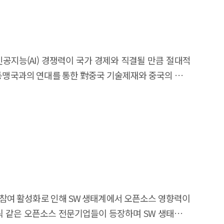
닝 기법을 사용하여 입찰 제안서(RFP) 세부 내용에
추진단계, 활용 분야, 용도, 기술유형 등 부가 정보를
관점에서 공공부문의 AI 도입 현황을 조사한다. 다음은
모델 등을 수집하여 평가요소를 확인하고, 공공기관과
최근 인공지능(AI) 경쟁력이 국가 경제와 직결될 만큼 절대적
스템 관련 기초 정보를 수집하고, 시스템에 직접 접속/
 동맹국과의 연대를 통한 對중국 기술제재와 중국의 자체
벤치마킹 대상 사례분석을 통해 시사점을 도출한다. 4.
 대결로 심화되고 있어, 기술적 자주성과 글로벌 리더십
70건이다. 420개 공공기관의 56.7%인 238개 기관이
에서 중국에 이어 두 번째로 빠른 속도로 성장하여 현재
포함되어 있어 이들을 제외하면 공공기관의 실질 도입률은
불구하고, 시장(수요)에 해당하는 AI 응용·활용 수준이
 계약은 2015년 107건에서 2022년 922건으로 7배
’과 ‘맞춤식 AI 적용의 어려움’을 응답한 것으로 볼 때,
의 전체 ICT관련 용역 계약 중 인공지능이 차지하는 비중도
술생태계 자립성 확보의 선결조건인 AI 확산을 위해서는
금액은 2016년 7천만원 정도에서 2017년 이후 1억원
리 기조 등의 영향으로 경제 불확실성이 증대됨에 따라,
을 위한 정보화계획의 수가 빠르게 늘어났다. 또한, 학습
제 해결이라는 시대적 요구에 부응하여 ‘R&D 혁신’을
 크게 증가하였다. AI스피커 등의 서비스 기술 발전이
술개발을 통한 AI 확산을 도모해나가야 하는 동시에, 이를
소스 참여 활성화로 인해 SW 생태계에서 오픈소스 영향력이
전자정부, 민원 서비스 등에 관련된 시스템 수요가 많은
 국내 기업들의 인식·수요 현황을 객관적으로 확인하고,
스틱 같은 오픈소스 전문기업들이 등장하며 SW 생태계에
칭 등, 16.5%), 교통수송/건설(지능형 교통망 등,