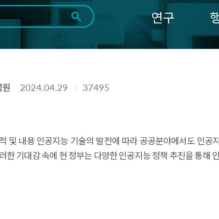
연구
전체
제목
내용
태그
첨부파일
체
1일
1주
1개월
3개월
1년
~
시
마
성원
2024.04.29
37495
작
지
일
막
조회
일
 연구 목적 및 내용 인공지능 기술의 발전에 따라 공공분야에서도 인
러한 기대감 속에 현 정부는 다양한 인공지능 정책 추진을 통해 
의 인공지능 도입현황에 대한 기초 자료를 마련하는 것은 필
보다 객관적이고 사업 단위까지 세밀하게 조사를 수행하고자 한다
 공공부문의 AI 도입 및 활용 확대를 위한 정책적 시사점을 도
선 도입현황 조사 부문은 지난 10년간 420개 공공기관의 ICT