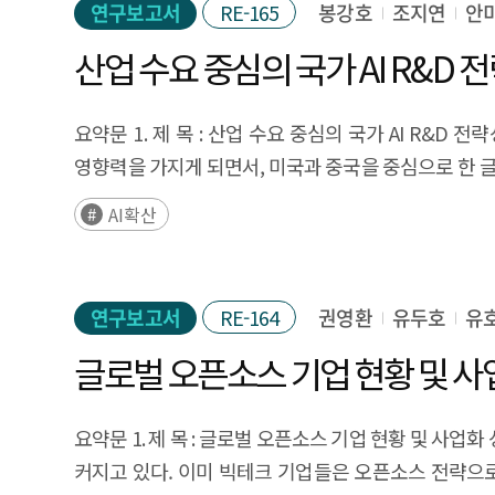
연구보고서
RE-165
봉강호
조지연
안
첨부분서를 조달청의 조달정보개발포털을 통해 수집한다
인공지능(AI) 관련 키워드가 포함되어 있는지 여부로
산업 수요 중심의 국가 AI R&D 
추가한 DB를 구축한다. 구축된 DB를 활용해 연도별
공공기관의 인공지능 도입 활성화 방안 도출을 위한
요약문 1. 제 목 : 산업 수요 중심의 국가 AI R&D 
인공지능의 성격에 적합한 내용을 필터링하여 평가방법을
영향력을 가지게 되면서, 미국과 중국을 중심으로 한 
확인하거나, 기관의 홈페이지 혹은 홍보기사 등을 통해
AI 기술생태계 구축 노력이 동시에 전개되면서 양국 
AI확산
연구 결과 가. 도입현황 조사 과거 10년(2013∼202
확보를 도모하기 위해 국가 차원의 전략적 선택과 범국
인공지능을 도입한 것으로 나타났다. 조사 대상 기관 
선진국들에 근접한 수준에 이르렀다. 그러나 생태계 측면
크게 높아질 것이다. (연도별 추이) 공공기관의 인공지능 
다소 미흡한 상황이다. 여러 실태조사에서 기업들이 AI 도
연구보고서
RE-164
권영환
유두호
유
가까이 증가했으며, 금액은 2016년 938억원에서 202
이러한 상황의 주요한 원인 중 하나가 바로 AI 기술
금액 기준으로 2016년 2.22%에 불과했으나 점진적으
글로벌 오픈소스 기업 현황 및 사
산업에서의 활용도 있는 기술개발을 위한 정책적 노력이
수준으로 증가했다. (추진단계) 2016년 딥러닝 등 
우리나라 정부는 최근 이러한 경제위기 돌파와 더불어 
위주의 고성능 인공지능 도입이 늘어나게 되면서 202
추진하고 있다. 즉, 글로벌 AI 기술패권 경쟁에 능동적
요약문 1. 제 목 : 글로벌 오픈소스 기업 현황 및 사
진행됨에 따라 2019년 이후 이들을 활용한 서비스임
‘R&D 혁신’이라는 국가 전략에 부합하는 방향으로 
커지고 있다. 이미 빅테크 기업들은 오픈소스 전략으로
일반행정 분야가 지속적으로 전체의 20% 이상의 가장 