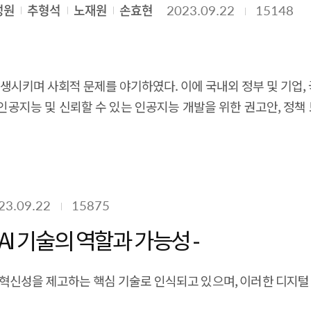
성원
추형석
노재원
손효현
2023.09.22
15148
 만약 오픈소스 전문기업들이 많이 등장하고 성장한다면 국내 SW
만 실현가능성은 미지수이다. 온라인플랫폼의 경우 역시 대표사
업들은 글로벌 오픈소스 생태계를 근간으로 기술 개발과 SW 사
의회에 개시된 바 향후 추이를 살펴볼 필요가 있다. 그 밖의 SW
. 이는 곧 고부가가치 산업인 국내 SW산업 성장과 국가 디지털 
인정보보호법이 시행되면 국외이전 제한 정도가 GDPR과 유사해
 있을 것으로 기대된다.
유화를 수용하는 입장으로, 1년 단위 사업자 허가갱신 및 개
생시키며 사회적 문제를 야기하였다. 이에 국내외 정부 및 기업, 
가로 보인다. 5. 정책적 활용 내용 2024년 정부 예산에 반영
 인공지능 및 신뢰할 수 있는 인공지능 개발을 위한 권고안, 정책
기대효과 2025년도 정부 예산에 포함될 SW 해외진출 촉진 관
뢰성 검증 도구 등의 개발을 촉진하고 있는 상황이다. 국내 또한
신의 강점을 활용하여 성공가능성이 높은 해외국가를 선정하여 
대응 방안 마련이 필요한 시점에서 인공지능 신뢰성 확보를 위한 국
23.09.22
15875
I 기술의 역할과 가능성 -
혁신성을 제고하는 핵심 기술로 인식되고 있으며, 이러한 디지털