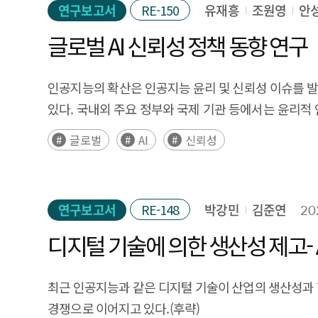
연구보고서
RE-150
유재흥
조원영
안
등장하고 성장할 수 있는 토대가 마련되길 기대한다.
국가들과 달리 디지털통상 관세부과를 강하게 옹호하지
SW 경쟁력도 더욱 강화될 것으로 생각된다. 이들 기
글로벌 AI 신뢰성 정책 동향 연구
하고, 소셜커머스를 통한 상품 판매를 금지하는 법안이 
국내외 시장에서 영향력을 키울 수 있을 것으로 생각된다
추세에 발맞추어 약화되고 있다. 특히 2024년 개
증대 효과로 국가 전반에 걸쳐 긍정적 효과를 발휘할 수
말레이시아는 아세안 3개국 중 가장 디지털통상의 자
인공지능의 확산은 인공지능 윤리 및 신뢰성 이슈를 발
제외하고는 규제 측면에서 진출하기에는 가장 용이한 국
있다. 국내외 주요 정부와 국제 기관 등에서는 윤리적
사업내용을 수립하는데 참고자료로 활용될 예정 6. 
있는 인공지능 개발을 위하여 기업 윤리 원칙 수립과 신
글로벌
AI
신뢰성
지원사업의 효율성이 증진되며, 국내 SW기업들이 자
전략 등을 추진하고 있다. 이렇듯 시의성 있는 정책 
고도화를 위한 시사점을 제공하고자 한다. (후략)
연구보고서
RE-148
박강민
김준연
20
디지털 기술에 의한 생산성 제고- A
최근 인공지능과 같은 디지털 기술이 산업의 생산성과 
경쟁으로 이어지고 있다.(후략)