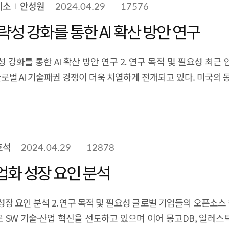
미소
안성원
2024.04.29
17576
. 수집된 공공조달 데이터에서 AI 관련 사업은 텍스트 마이
 선별한다. 최종 선별된 인공지능 용역계약의 첨부문서를 분석해 
전략성 강화를 통한 AI 확산 방안 연구
 변화추이, 기관구분별 특성, 발주 및 낙찰 기관 등 다양한 
 사례분석이다. 정보시스템 평가나 시스템 운영/관리 평가
전략성 강화를 통한 AI 확산 방안 연구 2. 연구 목적 및 필요성 
 개발한다. 조달공고 DB와 제안요청서(RFP) 등으로부터 시
글로벌 AI 기술패권 경쟁이 더욱 치열하게 전개되고 있다. 미국의
 추가적으로 수집한 정보로 벤치마킹 케이스를 선정한다. 선정된 
간 일대일 구도의 경쟁이 아닌 AI 기술 블록화와 맞물리는 진영
2년)간 공공부문 조달계약 중 인공지능(AI) 도입 계약 건수는 3,8
가적 역량의 집중이 요구되고 있다. 우리나라는 AI 기술수준 측면
중 자체적인 ICT 시스템을 보유하지 않은 소규모 기관이 다수 
에서는 AI 기술의 개발 및 공급이 크게 확대되고 있는 추세에도 
도입은 2016년 알파고 쇼크 이후 매년 빠르게 증가하였다. 인공지능
입의 가장 큰 걸림돌로 ‘기업 수요에 맞는 AI 기술 및 솔루션 부족
호석
2024.04.29
12878
2년 1조 831억원으로 10배 이상 늘어났다. 이에 따라 공공기관
 수요와 공급의 미스매치라고 판단된다. 즉, 우리나라 AI 기
로 증가하여 2020년 이후 12% 수준으로 늘어났다. 용역 건당 
업화 성장 요인 분석
 필요함을 시사한다고 볼 수 있다. 한편, 글로벌 경기둔화와 고금
새로운 인공지능 기술이 주목 받으면서 2017년부터 인공지능 도입
그동안 끊임없이 지적되어왔던 국가 R&D 성과의 질적수준 정체 문
0년부터 데이터셋 구축 및 단위 SW 개발을 위한 모델개발 단계가
으로 대응하기 위하여 AI 기술경쟁력 강화와 산업 활용도 높은 기
업화 성장 요인 분석 2. 연구 목적 및 필요성 글로벌 기업들의 오픈
대 방식이 지자체를 중심으로 점차 확대되었다. (정책 분야) 
추진해나가야 하는 상황이라는 것이다. 종합하면, AI 기술에 대한
 SW 기술·산업 혁신을 선도하고 있으며 이어 몽고DB, 일레
높은 비중을 차지하고 있다. 다음으로 산업/고용(산업육성, 일자리매