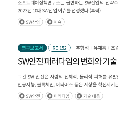
참고자료로 활용될 것이다. 6. 기대효과 본 연구 결
소프트웨어정책연구소는 급변하는 SW산업의 전략수립
기여한다고 해석할 수 있다. 그리고 기업 사업화 성장
분석을 통한 7개국 SW 해외진출 관련 제언 미국은
지식이 부족하다는 점이다. 기관 내부에 인공지능 교
유망기술과 시너지를 낼 수 있는 결합기술, 활용분야 등
2023년 10대 SW산업 이슈를 선정했다.(후략)
통계적 유의성이 많았기 때문에 다양한 오픈소스 활동
연방정부기관의 사이버보안을 대폭 강화하고 소비자용 
다섯째, 데이터 cleaning을 위한 시간과 예산 
효율적인 기술 투자와 개발을 진행하여 성공적인 비즈
중요하다고 해석된다. 오픈소스 사업화 성과와 관련된
SW산업
이슈
노력을 하고 있다. 또한 온라인플랫폼은 규제 입법 속
인공지능 특성에 대한 고려 없이 기존 관행대로 개발 
촉진하는 정책 수립에 활용할 수 있을 것이다. 이는 
유의성이 많았기 때문에 오픈소스는 기술 역량 확보를 
있다. 따라서 국내SW기업은 미국 내 SBOM 확산 
충분한 고려가 있어야 하고 주기적인 재학습이 필요하기
대학 및 연구 기관에게 유망 기술에 기반한 교육 및 훈
경우 퍼미시브 라이선스 프로젝트들에 비해 매출, 상표권
중심의 디지털통상규범을 선호하며, 개인정보보호, 사
직원 수 증가에 기여한다고 해석되며 상용 오픈소스 
있다. 디지털서비스법(DSA) 준수 여부에 대한 준비
연구보고서
RE-152
추형석
유재흥
조
현황 분석과 오픈소스 전문기업의 사업화 성장 요인 
유사할 것으로 보인다. 일본은 디지털통상규범에서 
SW안전 패러다임의 변화와 기술 
시사점을 3가지를 더 제시하였다. ① 기술 마케팅 측면
보여주는 새로운 움직임에 비해서는 신중한 자세를 취
지원 ② 오픈소스 기업 중점 지원 방향 - 프로젝트 활성
준수하는 제품과 서비스로 진출할 필요가 있다. 중국
지원 5. 정책적 활용 내용 SW 산업 육성과 국가 
그간 SW 안전은 사람의 신체적, 물리적 피해를 유발
강력한데, 현지 파트너사와 함께 중국정부의 각종 인
활용될 수 있다. 국내 SW 기업들은 글로벌 빅테크 
인공지능, 블록체인, 메타버스 등은 세상을 혁신시키는
전통적인 패키지SW 분야에 기회가 있을 것으로 보
수립에 어려움이 있다. 하지만 글로벌 오픈소스 전문기업
넘어 정신적, 경제적 피해를 유발시키고 있다. (후략)
지도록 규정하고 있음을 염두하고 서비스를 제공할 필
SW안전
패러다임
기술 대응
수립에 있어 중요한 자료로 판단된다. 따라서, 오픈소스
이용에 대한 각종 제약을 준수할 수 있는 제품 및 
위한 참고 자료로 활용된다면 정책 방향 설정에 도움이
당사국들의 우려에도 불구하고 자국 내 SW 관련 규제
뿐만 아니라 전산업에서 확산되고 있다. 본 연구는 
적다는 장점이 있다. 다만 온라인플랫폼의 경우 베트