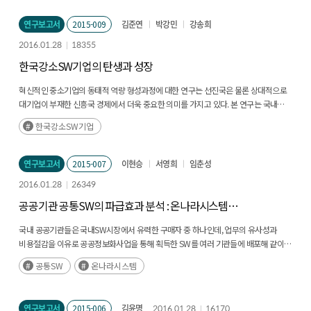
연구보고서
2015-009
김준연
박강민
강송희
2016.01.28
18355
한국강소SW기업의 탄생과 성장
혁신적인 중소기업의 동태적 역량 형성과정에 대한 연구는 선진국은 물론 상대적으로
대기업이 부재한 신흥국 경제에서 더욱 중요한 의미를 가지고 있다. 본 연구는 국내
중소 융합 SW기업의 성공적인 추격사례를 분석하여 정책적 시사점을 도출하고 성공
한국강소SW기업
DNA를 전파하는 것이 목적이다.
연구보고서
2015-007
이현승
서영희
임춘성
2016.01.28
26349
공공기관 공통SW의 파급효과 분석 : 온나라시스템
사례연구
국내 공공기관들은 국내SW시장에서 유력한 구매자 중 하나인데, 업무의 유사성과
비용절감을 이유로 공공정보화사업을 통해 획득한 SW를 여러 기관들에 배포해 같이
사용하곤 합니다. 때로는 처음부터 공동사용을 목적으로 SW를 개발해 공통SW로 지정,
공통SW
온나라시스템
보급하기도 합니다.
연구보고서
2015-006
김윤명
2016.01.28
16170