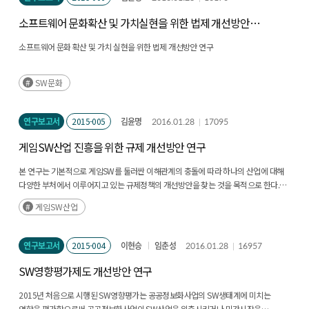
소프트웨어 문화확산 및 가치실현을 위한 법제 개선방안
연구 - 소프트웨어산업 진흥법을 중심으로
소프트웨어 문화 확산 및 가치 실현을 위한 법제 개선방안 연구
SW문화
연구보고서
2015-005
김윤명
2016.01.28
17095
게임SW산업 진흥을 위한 규제 개선방안 연구
본 연구는 기본적으로 게임SW를 둘러싼 이해관계의 충돌에 따라 하나의 산업에 대해
다양한 부처에서 이루어지고 있는 규제정책의 개선방안을 찾는 것을 목적으로 한다.
먼저, 게임관련 정책 현황을 정리하였으며, 이를 바탕으로 게임SW의 규제정책의
게임SW산업
구조와 한계를 살펴보고자 하였다. 궁극적으로, 규제정책을 개선할 수 있는 게임산업법
및 청소년보호법 등의 한계점을 극복할 수 있는 입법론을 제안하고자 하였다.
연구보고서
2015-004
이현승
임춘성
2016.01.28
16957
SW영향평가제도 개선방안 연구
2015년 처음으로 시행된 SW영향평가는 공공정보화사업의 SW생태계에 미치는
영향을 평가함으로써 공공정보화사업이 SW산업을 위축시키거나 민간시장을