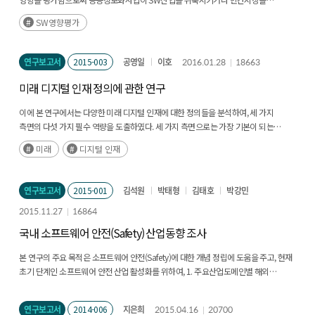
침해하지 않도록 방지하는 제도임
SW영향평가
연구보고서
2015-003
공영일
이호
2016.01.28
18663
미래 디지털 인재 정의에 관한 연구
이에 본 연구에서는 다양한 미래 디지털 인재에 대한 정의들을 분석하여, 세 가지
측면의 다섯 가지 필수 역량을 도출하였다. 세 가지 측면으로는 가장 기본이 되는
측면인 사고방식(Ways of Thinking), 업무를 수행하는 방식(Ways of Working) 및
미래
디지털 인재
업무를 수행하기 위해 필수적으로 갖추어야하는 업무 수단 (Tools for Working)으로
구분하였다. 이러한 세 가지 측면을 기초로 비판적 사고, 창의성, 디지털 리터러시, 협력
및 의사소통 능력의 다섯 가지 미래디지털 인재의 필수 역량을 정의하였다.
연구보고서
2015-001
김석원
박태형
김태호
박강민
2015.11.27
16864
국내 소프트웨어 안전(Safety) 산업동향 조사
본 연구의 주요 목적은 소프트웨어 안전(Safety)에 대한 개념 정립에 도움을 주고, 현재
초기 단계인 소프트웨어 안전 산업 활성화를 위하여, 1. 주요산업도메인별 해외
주요국의 소프트웨어 안전 활동 사례와 2. 해외 TIC 선진업체 및 TIC 시장 동향을 조사
하고, 3. 다양하고 객관적인 국내 소프트웨어 안전 산업 관련 기초 자료를 제공하는
연구보고서
2014-006
지은희
2015.04.16
20700
것이다.