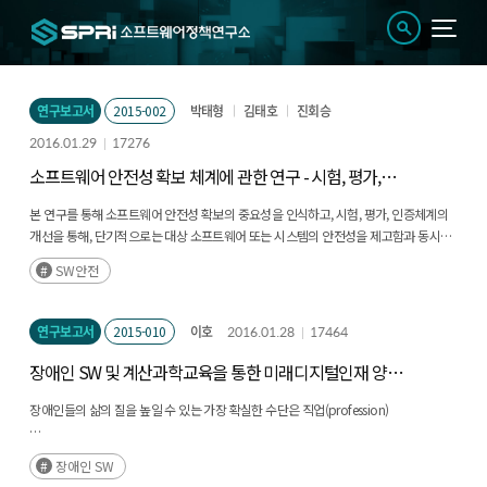
연구보고서
2015-002
박태형
김태호
진회승
2016.01.29
17276
소프트웨어 안전성 확보 체계에 관한 연구 - 시험, 평가,
인증을 중심으로
본 연구를 통해 소프트웨어 안전성 확보의 중요성을 인식하고, 시험, 평가, 인증체계의
개선을 통해, 단기적으로는 대상 소프트웨어 또는 시스템의 안전성을 제고함과 동시에
중기적으로는 국가 전반의 안전성을 확보할 수 있을 것으로 기대한다.
SW안전
또한 장기적으로는 고부가가치 산업으로서의 소프트웨어 안전 분야에서 기업의
경쟁력을 강화하여 글로벌 시장에서 제도적·기술적 선도적인 국가로서의 위상을
확보할 것으로 기대한다.
연구보고서
2015-010
이호
2016.01.28
17464
장애인 SW 및 계산과학교육을 통한 미래디지털인재 양성
방안 연구
장애인들의 삶의 질을 높일 수 있는 가장 확실한 수단은 직업(profession)
장애인들이 보다 수준 높은 직업을 갖도록 하기 위해서는 체계적인 교육과 훈련
장애인 SW
(education and training)이 필요