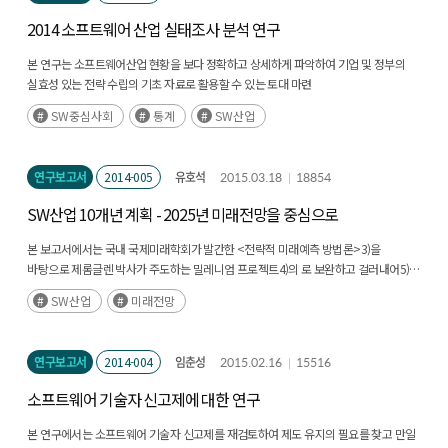
2014 소프트웨어 산업 실태조사 분석 연구
본 연구는 소프트웨어산업 현황을 보다 정확하고 상세하게 파악하여 기업 및 정부의
실효성 있는 전략 수립의 기초 자료로 활용할 수 있는 토대 마련
SW중심사회
통계
SW산업
연구보고서
2014-005
유호석
2015.03.18
18854
SW산업 10개년 계획 - 2025년 미래전망을 중심으로
본 보고서에서는 국내 국제미래학회가 발간한 <전략적 미래예측 방법론>3)을
바탕으로 제롬글렌 박사가 주도하는 밀레니엄 프로젝트4)의
로 보완하고 걸러내어5)
미래연구 방법론으로 요약, 정리함
SW산업
미래전망
연구보고서
2014-004
임춘성
2015.02.16
15516
소프트웨어 기술자 신고제에 대한 연구
본 연구에서는 소프트웨어 기술자 신고제를 재검토하여 제도 유지의 필요를 찾고 만일