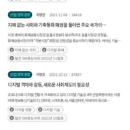
해야 한다.
디지털 천하질서를 연상케 하는 위계적이고 권위주의적 질서일 가능성이 크다. 최근
중국 내에 방대 하게 구축된 CCTV 감시망에서 유추하여 거론되는 중국내의 ‘천망
(天網, Skynet) 시스템’ 또는 중국형 ‘천하망라(天下網羅) 질서론’이 그 사례이다. 미중
산업/정책 동향
최병권
2021.11.08
18618
양국과 밀접한 안보동맹과 경제관계를 유지하고 있는 한국의 입장에서는 이러한
지폐 없는 사회와 기축통화 패권을 둘러싼 주요 국가의
글로벌 디지털 패권경쟁의 양상을 정확히 파악하고 적절한 대응전략을 모색하는 일은
무엇보다도 중요하다. 화웨이 사태는 미중 패권경쟁에서 첨단기술과 사이버 안보
디지털 전환 전략
시장 중에서 화폐금융시장은 실물시장보다 보수적이다. 실물시장은 성장을,
문제가 지닌 국제정치학적 중요성을 극명하게 보여준 사건이었다. 게다가 한국에도
화폐금융시장(이하 “자본시장”포함)은 안정성을 중요시하기 때문이다. 역사상 기술
불똥이 튀면서 5G통신장비 도입 문제가 단순한 기술·경제적 사안이 아니라 외교·
진보도 실물시장에서 먼저 진행된 후에, 기술의 안전성이 확인되면 화폐금융시장이
안보적 선택이 될 수도 있음을 보여주었다. 미래 국력을 좌우할 첨단기술 분야의 미중
지폐 없는 사회
디지털 화폐
이를 수용하면서 전개되었다.(후략)
갈등은 바이든 행정부 출범 이후에도 지속될 것으로 예상된다. 실제로 최근 미국의 인도
월간 SW중심사회 2021년 11월호
·태평양 전략과 사이버 동맹외교가 구체적인 모습을 드러내고 있으며, 중국의
일대일로 구상과 디지털 실크로드 전략도 이에 맞서는 양상을 보이는 가운데 한국의
전략적 고민은 깊어지고 있다.
산업/정책 동향
이명호
2021.10.12
87857
디지털 격차와 갈등, 새로운 사회제도의 필요성
코로나19로 디지털 전환이 가속화되고 있다. 디지털 기술은 4차 산업혁명이라는 이름
아래 정보통신기술(ICT), 인터넷, 스마트폰, AI, 사물인터넷, 빅데이터 등으로
진화하면서 각 산업의 가치사슬과 생태계, 상업적 거래와 계약, 인간의 노동과
디지털 전환
디지털 기술
일상생활에 이르기까지 전방위적으로 확산되어 왔다. 디지털 기술 분야에는 현재에도
여전히 신기술이 등장·확산·진화하고 있어서 어디까지 진전될지 알 수 없다.(후략)
월간 SW중심사회 2021년 10월호