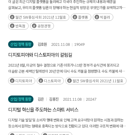
이 글은 최근 디지털 플랫폼을 둘러싸고 각국이 추진하는 규제의 내용과 배경을
이노베이션아카데미가 설립되어 있다. 이노베이션아카데미는 학위과정이 아닌 순수한
메가트렌드 중의 하나이다. 이는 이전부터 제기되어 왔던 관념 이기는 하지만 최근
살펴보고, 우리의 플랫폼 담론이 향해야 하는 현실적 방향은 무엇인가를 모색하고자
소프트웨어 전문 인력 양성을 목표로 설립된 교육 기관으로 현재 2년째 교육을
미중의 패권경쟁이 디지털 플랫폼 영역에서 첨예하게 나타나기 시작하며 이러한
했다. 먼저 경제 집중도를 견제하는 미국모델, 정부 통제를 중시하는 중국모델 그리고
진행하고 있는 상황이다. 아쉽게도 시작과 동시 에 코로나로 인한 대면 교육의
월간 SW중심사회 2021년 12월호
플랫폼
빅블러
현상이 현실화되는 것이 더욱 가까워졌다는 평가가 제기되고 있다. 실제로 이러한
공정거래와 역내주권을 강조하는 유럽모델에서 선도국인 미국을 제외하고는
어려움으로 인하여 SW교육의 핵심 역량인 협업 능력을 키우는데 어려움을 겪고
분할의 비전은 반도체 공급망의 분 할과 재편, 데이터 국지화, 이커머스와 핀테크
공통적으로 경제적 측면과 더불어 주권과 안보 등 국익 차원의 고려가 포함된 플랫폼
반독점
공정경쟁
있는데, 앞으로 다양한 온라인 협업 공간 기법들이 확대 보급되면서 SW 인재 양성의
시스템의 분할, 콘텐츠 검열제도의 차이 등으로 입증되고 있다. 여태까지의 인터넷은
규제담론을 가지고 있었다. 이런 측면에서 플랫폼 규제에 대한 대표 이슈 3가지
목적 달성에는 문제가 없을 것으로 보인다. 앞으로 계속 주시해야 할 SW 인재 양성의
국경이나 종교, 이념 등을 넘어서 ‘모두’에게 개방되고 자유로운 형태의 WWW (World
(자사우대, 적용범위 및 기업결합)로 우리의 규제 담론을 평가하자면 추격단계에 있는
한 축을 담당할 것으로 기대된다. 어떤 분야든지 우수한 인재를 양성하기 위해서는
Wide Web)이었다. 그러나 앞으로 출현할 인터넷은 국가별, 지역별로 분할된
우리도 신생 플랫폼 육성 차원에서 규제의 적용 범위를 좁히고, 규제의 초점도
산업/정책 동향
김호원
2021.11.08
19049
어려서부터 교육을 체계적으로 잘 시행하는 것이 중요하다. 특히 언어나 논리적인
RWW(Region Wide Web)가 될 가능성이 있다. 분할인터넷에 대한 논의의
공정거래의 차원에서만 두는 방안이 현 단계에서 바람직할 것으로 보인다.
사고력은 어릴 때부터 차근차근 반복적으로 학습을 해야 몸에 배고 익숙해진다.
디지토피아와 디스토피아의 갈림길
연속선상에서 주목할 필요가 있는 현상은 미중 디지털 플랫폼 경쟁의 가속화이다.
소프트웨어의 가장 기본적인 역량은 컴퓨팅 사고력과 코딩이다. 컴퓨팅 사고력은
2020년을 넘어서면서 SNS, 전자상거래, 간편결제 분야 의 플랫폼 경쟁이 논란거리가
2021년 8월, 미군의 철수 결정으로 기존 아프가니스탄 정부가 순식간에 붕괴되고
데이터의 개념과 데이터를 가지고 다양한 문제들을 처리하는 알고리즘의 개념과
되기에 이르렀다. 텐센트, 알리바바, 바이트댄스와 같은 중국 기업들을 제재하는 미국
이슬람 근본 세력인 탈레반이 20년 만에 다시 수도 카불을 점령했다. 수도 카불에 사는
원리를 포함한다. 이러한 컴퓨팅 사고력과 코딩 역시 어릴 때부터 배우는 것이 매우
정부의 행보가 관심을 끌었다. 미국 정부는 텐센트의 주력 서비스인 위챗도 미국에서 쓸
10대 소녀는 SNS를 통해 탈레반의 여성탄압정책에 대한 공포를 실시간으로 알려 전
중요하다. 대한민국의 교육 체계에서 이러한 소프트웨어의 기본적인 교육이
수 없게 금지했으 며, 디지털 동영상 서비스인 틱톡도 제재하여 논란거리가 됐다.
디지토피아
디스토피아
월간 SW중심사회 2021년 11월호
세계적으로 화제가 되었다.(후략)
초중고등학교에서 제대로 이루어지지 못하고 있는 상황이다. 교육부는 지난 2015년
그리고 알리바바 클라우드 서비스나 핀테크 서비스(알리페이)에 대한 제재를
교육과정 개정에서 처음으로 초등학교에서 6년간 17시간, 중학교 3년간 34시간
거론하기도 했다. 2021년에도 이러한 트렌드가 이어지는 가운데 더욱 강화되는 변화의
정보교과 교육을 필수화하여 학생들이 컴퓨팅 사고력을 배울 수 있는 기회를 부여했고,
모습을 보인 것은 미국이 주도하는 사이버 동맹 또는 디지털 동맹의 강화이다. 화웨이
산업/정책 동향
김은
김용진
2021.11.08
20247
2018년부터 시행하기 시작하였다. 일단 학생들이 초중등 교육에서 컴퓨팅 사고력의
사태는 이러한 경향을 촉발했다. 미국의 화웨이 제재 전선에 ‘파이브 아이즈’로 알려진
기초 개념을 접할 수 있는 기회를 준 것은 매우 중요한 개선이었지만, 단발성의 짧은
미국의 동맹국들이 동참했다가 분열되고 다시 결집하는 행보를 반복했다. 이러한
디지털 혁신을 주도하는 스마트 서비스
교육 시간으로 인하여 대부분의 학생들이 제대로 기억조차 하기 어려운 상황으로
사이버 동맹외교 경쟁은 미국의 클린 네트워크 구상과 중국의 데이터 안보
보인다. 미래 사회를 살아가야 하는 어린 아이들 입장에서는 컴퓨터를 활용해서 문제를
디지털 기술 발달 및 소비자 행태 변화로 인해 고객 요구사항이 원하는 시점과 원하는
이니셔티브의 경합에서 발견됐다. 2021년 바이든 행정부 출범 이후에도 이러한 사이버
해결하는 컴퓨팅 사고력을 읽기/쓰기나 산술과 같이 익숙한 수준으로 몸에 배도록
장소에서 원하는 형태로 충족되는 방식으로 전환되고 있다. 이러한 구조적 변화에 대한
동맹외교는 파이브아이즈와 쿼드(Quad) 안보협력체의 확대를 둘러싼 논의로
교육을 일정기간 지속적으로 시행해야만 한다. 특히 모든 학생들이 SW와 AI의
산업의 대응은 제품의 서비스화(Servitization) 및 서비스의 제품화
발전되고 있으며, D10, T12 등과 같은 정부 및 기업 간 연대에 대한 논의로 발전하고 있