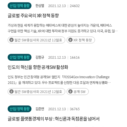
정부에서 세계적으로 4차산업혁명이라는 용어가 나오기 이전부터 SW 인재 양성의
산업과 무역뿐만 아니라 외교와 동맹 및 군사·안보 영역에까지 그 내용이 심화되고
산업/정책 동향
한상열
2021.12.13
24602
중요성을 미리 파악하여 선제적으로 시행한 사업으로 매우 의미있는 성과를 보이고
있다. 특히 최근에는 기술 이슈가국가안보의 쟁점으로 부각되는 ‘디지털 지정학’의
있다고 하겠다. 다만 이 사업을 처음 시작할 때는 SW 인재 양성의 양적인 확대뿐만
양상마저 드러내고 있다. 그야말로 디지털 분야를 중심으로 두 강대국이 글로벌
글로벌 주요국의 XR 정책 동향
아니라 우수한 인재 양성이라는 질적인 목표를 매우 중요하게 여기고 지원 대학을
패권경쟁을 벌이고 있다. 글로벌 디지털 생태계의 변화를 촉발시킨 사건이 코로나19
선정했었는데, 최근에는 지방 대학 우대 정책 등 양적 확대에 정책의 무게를 두는
팬데믹이었음은 부인할 수 없다. 코로나19 위기로 인해서 창출된 비대면(非對面,
가상과 현실 세계가 융합하는 메타버스에 대한 관심이 높아지는 가운데, 메타버스
경향이 짙어지는 것 같아서 우려가 된다. SW 인재 양성은 세계적인 경쟁력을 갖는 슈퍼
untact) 환경을 배 경으로 하여, ICT기업은 물론 전통 제조업 기업이라 할지라도
구현을 위한 핵심 기술, XR에 대한 투자와 정부 지원도 증가하고 있다. 미국, 유럽, 일본
개발자를 많이 배출하는 것이 매우 중요하다는 것을 다시 한번 강조한다. 인공지능(AI)
‘디지털 전환’을 해야만 생존할 수 있다는 인식이 확산했다. 코로나19 사태가
등 주요국의 XR 정책 지원 활동과 메타버스 관련 동향을 파악하고, 국내 XR 산업과
월간 SW중심사회 2021년 12월호
XR 정책 동향
의 중요성이 세계적인 화두가 되면서 AI 전문 인력 양성이 매우 중요한 이슈가 되고
진정되더라도 디지털 경제와 비대면 경제로의 전환이 급속도로 이뤄지는 디지 털
메타버스 활성화를 위한 정책적 시사점을 제공한다.
있다. AI는 SW의 한 분야로써 모든 산업 분야에 적용되어 새로운 제품과 서비스를
생태계의 재편이 진행될 것으로 전망된다. 물론 이러한 과정은 일국의 경계를 넘어서
가능하게 하는 매직처럼 인식되고 있다. 우수한 AI 인재양성을 위해서는 기본적으로
글로벌 차원에서 진행될 것이다. 그런데 이 과정에서 주목할 것은, 디지털 경쟁의 장이
산업/정책 동향
김항규
2021.12.13
16616
우수한 SW 인재양성 체계를 갖추는 것이 중요하다. 2019년부터 과기정통부에서
비대면 환경으로 옮겨 가면서 온라인 공간에서도 국가와 진영의 경계도 높아지고
의욕적으로 추진하여 시행된 AI대학 원 지원사업이 2021년까지 총 10개 대학을
있다는 점이다. 글 로벌하고 초국적인 차원에서 진화해 온 인터넷도 기업별로 또는
인도의 혁신을 향한 공개SW 활성화
선발하여 지원하는 것으로 종료되어서 매우 안타깝게 생각한다. AI 분야의 전문 인력은
국가별로 분할되는 양상마저 드러내고 있다. 이러한 변화는 ‘글로벌 생태계’라기보다는
최소한 석사 이상의 충분한 연구 경력을 거쳐야만 기본적인 개발 역량을 갖추었다고
‘진영별 생태계’의 출현을 우려케 한다. 이러한 경향은 ‘사이버 주권론’과 같은 기존의
인도 정부는 민간 참여형 공개SW 챌린지「FOSS4Gov Innovation Challenge
인정받을 수 있다. 즉, AI 분야는 석사 수준의 인력이 엔트리 수준의 개발자라고 볼 수
사이버 공간의 ‘정치사회적 장벽 세우기’를 넘어서는 좀 더 근본적인 차원의
2021」을 개최하고 있다. 우수 프로젝트를 선정한 다음 조달과 연계해 상품화
있다. 현재 10개의 국가지원 AI대학원에서 매년 50명씩 선발해서 교육시킨다고
‘기술공학적 장벽 세우기’를 야기할 가능성도 엿보인다. 최근 러시아와 중국 등의
단계까지 지원할 예정이다. 인도는 이를 통해 민간의 우수 인재를 활용하고 공공·
월간 SW중심사회 2021년 12월호
공개 SW
가정해도, 몇 년 뒤에 최대 500명/년 정도의 AI 전문 인력이 배출되는 셈이다. 현재
행보가 그 사례이다. 이러한 시도에는 글로벌 인터넷 거버넌스의 체계로부터 독립된,
기술혁신을 도모하고 있다. 이는 기존에 조성한 공개SW 제반을 기반으로 하고 있다.
산업계에서 필요로 하는 수준으로 본다면 AI대학원 지원사업을 대폭 확대해서 최소
루트서버 나 새로운 인터넷 주소 또는 도메인 이름체계 등을 국가 단위로 구축한다는
인도 정부는 2015년에 발표한 디지털 전환 전략과 연계해 공개SW 정책을 추진하고
1,000명/년 정도의 석사 이상의 전문가들이 배출되도록 해야 할 것이다. 그러기
내용이 포함되어 있다. 최근 화웨이 사태 이후 중국은 기존의 인터넷과는 다른
있다. 공공영역에서의 재사용 및 조달 선정 기준을 위한 공개SW 협업플랫폼을
산업/정책 동향
김준연
2021.12.13
36765
위해서는 지금이라도 AI 대학원 지원사업을 추가로 확대해서 최소 15~20개 대학에서
기술시스템의 구축을 고려 중인 것으로 알려졌다. 이러한 움직임에 대해 미국도 일본,
구축하고, 지역에는 공개SW 역량센터를 설립해 인재 육성에 박차를 가하고 있다.
체계적인 AI 석박사 교육을 시킬 수 있도록 지원을 확대하는 것이 바람직하다. 대학과
호주, 노르웨이, 이스라엘 등의 국가들과 ‘사이버 기술 동맹’을 추구할 구상으로
국내도 공공·기술혁신을 위한 공개SW 기반 조성에 힘써야 할 시점이다.
글로벌 플랫폼경제의 부상 : 혁신론과 독점론을 넘어서
같은 정규교육 기관과는 달리 SW 인재양성에서 더 파격적인 성공작으로 알려진
대응하고 있다. 최근 분할인터넷(Splinternet)의 부상으로 불리는 사이버 공간의 블록화
형태의 양성 기관인 프랑스의 에꼴42와 같은 개방 SW 교육기관으로 대한민국에는
또는 발칸화는 21세기 초반 디지털 전환 시대에 글로벌 차원에서 드러나고 있는