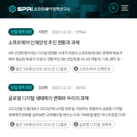
산업/정책 동향
서정연
2021.12.13
19564
소프트웨어 인재양성 추진 현황과 과제
4차 산업혁명이라는 디지털 대전환 시대가 되면서 소프트웨어(SW) 경쟁력 확보가
매우 중요한 목표가 되었다. 전통적인 SW 산업계 뿐 아니라 자동차, 기계, 화학 등
다양한 제조업과 서비스 업체들도 경쟁력 있는 SW 개발자 확보에 나서면서 개발자
월간 SW중심사회 2021년 12월호
소프트웨어 인재양성
구인난이 심각해지고 있는 상황이다. SW는 노동 집약적인 산업이다. 많은 SW 전문
인재를 양성해야만 하는 이유이다. 뿐만 아니라 SW 분야에서는 한 명의 슈퍼 개발자가
백 명의 일반 개발자보다 생산성이 높다고 한다. 세계적으로 경쟁력 있는 슈퍼 SW 전문
산업/정책 동향
김상배
2021.12.13
18741
인력을 양성하는 것도 매우 중요하다. 즉, SW 인력 양성은 질적인 측면과 양적인
측면을 다 고려해서 추진해야 한다. 현재 국내 SW 인재양성의 가장 중요한 축은 대학이
글로벌 디지털 생태계의 변화와 우리의 과제
담당하고 있다. 학사/석사/박사로 이어지는 대학의 정규 교육 체계를 통하여 전문
인력이 양성되고 있는데, 이를 체계적으로 지원하기 위한 프로그램이 SW중심대학
2021년을 되돌아보고 2022년에 나아갈 방향을 가늠하는 관점에서 글로벌 디지털
지원사업이다. 2015년에 시작된 이 사업은 지난 6년간 1단계 시행에서 많은 호평을
생태계의 변화를 살펴보면 고려해야 할 변수는 더욱 가속화될 뿐만 아니라 점점 더 확대
받고 2021년부터 2단계 사업을 시작하였다. 1단계에서 40개 대학을 선발하여 SW
및 심화되고 있는 미중 기술경쟁이다. 컴퓨팅, 인공지능(AI), 사물인터넷, 데이터 등과
월간 SW중심사회 2021년 12월호
글로벌 디지털 생태계
관련 전공 교육을 양적/질적으로 발전시키는 목표를 충분히 달성하였고, 2단계
같은 분야의 첨단 기술경쟁 그 자체뿐만 아니라 반도체, 배터리, 바이오·제약산업 등의
사업에서는 68개 대학으로 확대 지원할 계획이라고 한다. SW중심대학 지원 사업은
공급망 안보 문제로 그 전선이 확대되고 있다. 또한 좁은 의미의 기술경쟁을 넘어서