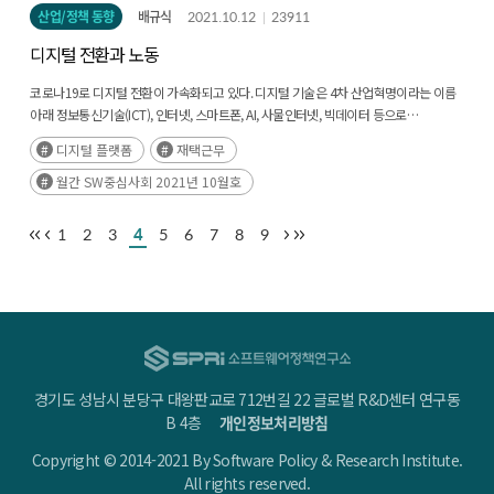
산업/정책 동향
배규식
2021.10.12
23911
디지털 전환과 노동
코로나19로 디지털 전환이 가속화되고 있다. 디지털 기술은 4차 산업혁명이라는 이름
아래 정보통신기술(ICT), 인터넷, 스마트폰, AI, 사물인터넷, 빅데이터 등으로
진화하면서 각 산업의 가치사슬과 생태계, 상업적 거래와 계약, 인간의 노동과
디지털 플랫폼
재택근무
일상생활에 이르기까지 전방위적으로 확산되어 왔다. 디지털 기술 분야에는 현재에도
여전히 신기술이 등장·확산·진화하고 있어서 어디까지 진전될지 알 수 없다.(후략)
월간 SW중심사회 2021년 10월호
1
2
3
4
5
6
7
8
9
경기도 성남시 분당구 대왕판교로 712번길 22 글로벌 R&D센터 연구동
B 4층
개인정보처리방침
Copyright © 2014-2021 By Software Policy & Research Institute.
All rights reserved.