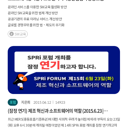
(공지)
온라인 서비스를 이용한 SW교육 활성화 방안
온라인 SW교육을 위한 법제 개선 방안
공공기관의 무료 이러닝 서비스 개선 방안
글로벌 경쟁우위를 위한 법‧제도의 무기화
SW교육
포럼
지은희
2015.06.12
14923
(잠정 연기) 제조 혁신과 소프트웨어의 역할 (2015.6.23 |
15회)
최근 MERS(중동호흡기증후군)에 대한 사회적 우려가 높아짐에 따라 부득이 오는 23일
(화) 오후 6시 30분에 개최될 예정이었던 제 14회 SPRi 포럼 개최를 잠정 연기하고자