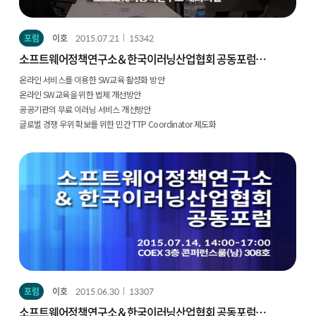
포럼
이호
2015.07.21
15342
소프트웨어정책연구소＆한국이러닝산업협회 공동포럼
(결과)
온라인 서비스를 이용한 SW교육 활성화 방안
온라인 SW교육을 위한 법제 개선방안
공공기관의 무료 이러닝 서비스 개선방안
글로벌 경쟁 우위 확보를 위한 민간 TTP Coordinator 제도화
포럼
이호
2015.06.30
13307
소프트웨어정책연구소＆한국이러닝산업협회 공동포럼