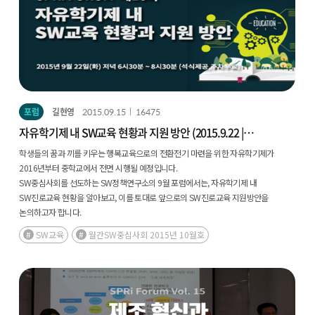
포럼
길현영
2015.09.15
16475
자유학기제 내 SW교육 현황과 지원 방안 (2015.9.22 |
16회)
학생들의 꿈과 끼를 키우는 행복교육으로의 전환전기 마련을 위한 자유학기제가
2016년부터 중학교에서 전면 시행될 예정입니다.
SW중심사회를 선도하는 SW정책연구소의 9월 포럼에서는, 자유학기제 내
SW진로교육 현황을 알아보고, 이를 토대로 앞으로의 SW진로교육 지원방안을
논의하고자 합니다.
SW교육
월간SW중심사회 2015년 10월호