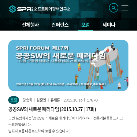
전체행사
컨퍼런스
포럼
세미나
포
럼
포럼
강송희
김준연
유재흥
2015.10.16
17870
공공SW의 새로운 패러다임 (2015.10.27 | 17회)
금번 포럼에서는 '공공SW의 새로운 패러다임'에 대하여 여러 전문가분들을 모시고
논의하였습니다.
발표자료를 다운로드하여 보실 수 있습니다.)