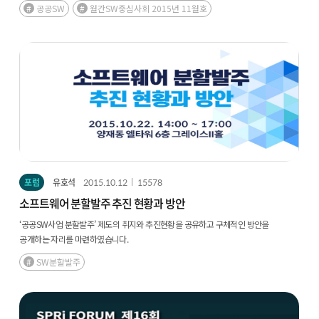
공공SW
월간SW중심사회 2015년 11월호
포럼
유호석
2015.10.12
15578
소프트웨어 분할발주 추진 현황과 방안
‘공공SW사업 분할발주’ 제도의 취지와 추진현황을 공유하고 구체적인 방안을
공개하는 자리를 마련하였습니다.
SW분할발주