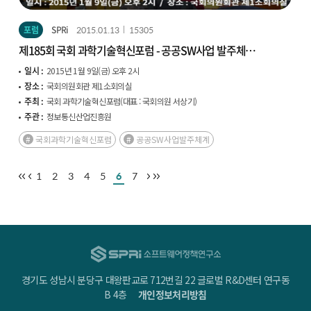
포럼
SPRi
2015.01.13
15305
제185회 국회 과학기술혁신포럼 - 공공SW사업 발주체계
이대로 좋은가?
일시 :
2015년 1월 9일(금) 오후 2시
장소 :
국회의원회관 제1소회의실
주최 :
국회 과학기술혁신포럼(대표 : 국회의원 서상기)
주관 :
정보통신산업진흥원
국회과학기술혁신포럼
공공SW사업발주체계
1
2
3
4
5
6
7
경기도 성남시 분당구 대왕판교로 712번길 22 글로벌 R&D센터 연구동
B 4층
개인정보처리방침