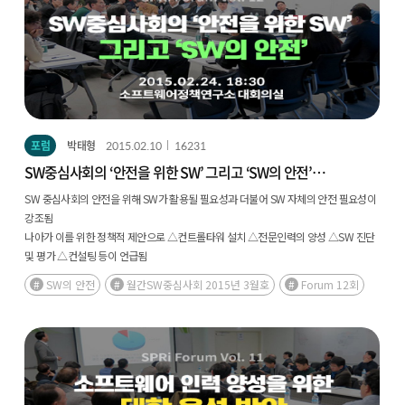
포럼
박태형
2015.02.10
16231
SW중심사회의 ‘안전을 위한 SW’ 그리고 ‘SW의 안전’
(2015.2.24 | 12회)
SW 중심사회의 안전을 위해 SW가 활용될 필요성과 더불어 SW 자체의 안전 필요성이
강조됨
나아가 이를 위한 정책적 제안으로 △컨트롤타워 설치 △전문인력의 양성 △SW 진단
및 평가 △컨설팅 등이 언급됨
SW의 안전
월간SW중심사회 2015년 3월호
Forum 12회