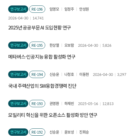
연구보고서
RE-196
임영모
임정주
안성원
2026-04-30
14,741
2025년 공공부문 AI 도입현황 연구
연구보고서
RE-195
한상열
오보람
2026-04-30
5,826
메타버스-인공지능 융합 활성화 연구
연구보고서
RE-194
신승윤
나청호
이동현
2026-04-30
3,297
국내 주력산업의 SW융합경쟁력 진단
연구보고서
RE-193
권영환
하재빈
2025-05-16
12,813
모빌리티 혁신을 위한 오픈소스 활성화 방안 연구
연구보고서
RE-192
신승윤
윤보성
진회승