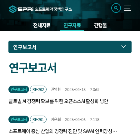
전체자료
연구자료
간행물
연
연구보고서
구
자
료
연구보고서
연구보고서
RE-202
권영환
2026-05-18
7,065
글로벌 AI 경쟁력 확보를 위한 오픈소스AI 활성화 방안
연구보고서
RE-201
지은희
2026-05-06
7,118
소프트웨어 중심 산업의 경쟁력 진단 및 SW·AI 인력양성
정책 연구