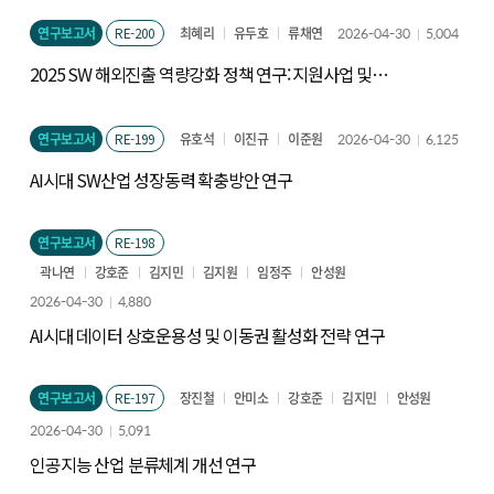
연구보고서
RE-200
최혜리
유두호
류채연
2026-04-30
5,004
2025 SW 해외진출 역량강화 정책 연구: 지원사업 및
평가체계 개선 방향을 중심으로
연구보고서
RE-199
유호석
이진규
이준원
2026-04-30
6,125
AI시대 SW산업 성장동력 확충방안 연구
연구보고서
RE-198
곽나연
강호준
김지민
김지원
임정주
안성원
2026-04-30
4,880
AI시대 데이터 상호운용성 및 이동권 활성화 전략 연구
연구보고서
RE-197
장진철
안미소
강호준
김지민
안성원
2026-04-30
5,091
인공지능 산업 분류체계 개선 연구