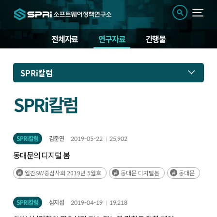
전체자료
연구자료
간행물
연
SPRi칼럼
구
자
료
SPRi칼럼
SPRi칼럼
김준연
2019-05-22
25,902
동대문의 디지털 봄
월간SW중심사회 2019년 5월호
동대문 디지털봄
동대문
SPRi칼럼
심지섭
2019-04-19
19,218